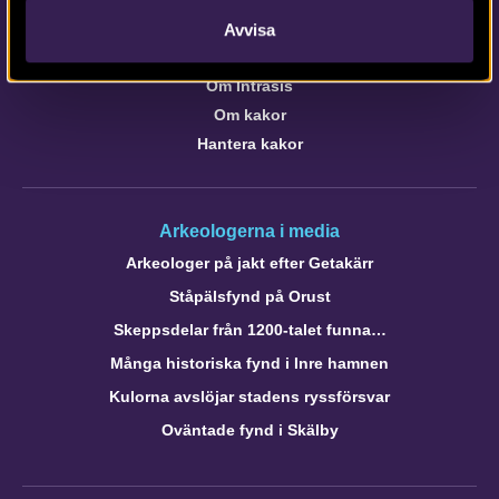
webb@arkeologerna.com
Avvisa
Om webbplatsen
Om Intrasis
Om kakor
Hantera kakor
Arkeologerna i media
Arkeologer på jakt efter Getakärr
Ståpälsfynd på Orust
Skeppsdelar från 1200-talet funna…
Många historiska fynd i Inre hamnen
Kulorna avslöjar stadens ryssförsvar
Oväntade fynd i Skälby