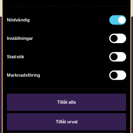
samlat in när du har använt deras tjänster.
Samtyckesval
Nödvändig
Inställningar
Statistik
Kontakta Arkeologerna
Marknadsföring
Tfn vx: 010-480 80 00
info@arkeologerna.com
Kontaktinformation till medarbetare och kontor
Tillåt alla
Tillåt urval
Om webbplatsen