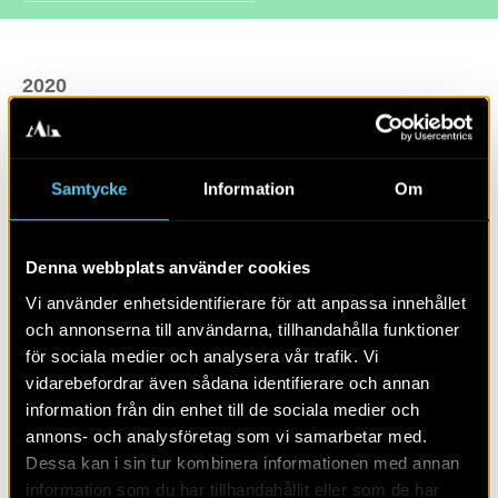
2020
Rapport 2020:36. Arkeologisk utredning steg 1, 2019.
Skåne, Simrishamns kommun, Södra Mellby socken,
lämningsnr L1990:5385 och L1990:5887
Annika Knarrström
Samtycke
Information
Om
LÄS MER OM:
Denna webbplats använder cookies
Vi använder enhetsidentifierare för att anpassa innehållet
PUBLIKATION
RAPPORTER
SKÅNE
och annonserna till användarna, tillhandahålla funktioner
för sociala medier och analysera vår trafik. Vi
BOPLATS
KIVIK
SKÅNE
vidarebefordrar även sådana identifierare och annan
information från din enhet till de sociala medier och
annons- och analysföretag som vi samarbetar med.
Dessa kan i sin tur kombinera informationen med annan
DELA SIDAN
information som du har tillhandahållit eller som de har