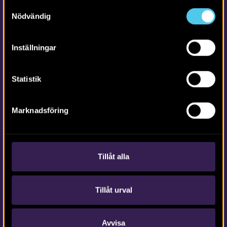
Samtyckesval
Nödvändig
Inställningar
Statistik
Kontakta Arkeologerna
Tfn vx: 010-480 80 00
info@arkeologerna.com
Marknadsföring
Kontaktinformation till medarbetare och kontor
Tillåt alla
Om webbplatsen
Tillåt urval
webb@arkeologerna.com
Om webbplatsen
Avvisa