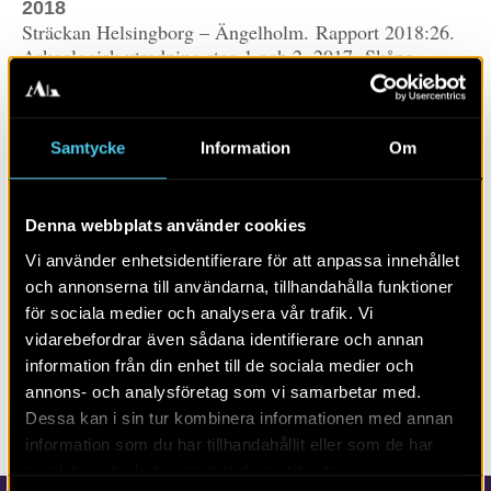
2018
Sträckan Helsingborg – Ängelholm. Rapport 2018:26.
Arkeologisk utredning steg 1 och 2, 2017. Skåne,
Helsingborg och Ängelholm kommuner
Bo Friman
Samtycke
Information
Om
LÄS MER OM:
Denna webbplats använder cookies
PUBLIKATION
RAPPORTER
SKÅNE
Vi använder enhetsidentifierare för att anpassa innehållet
och annonserna till användarna, tillhandahålla funktioner
HELSINGBORG
SKÅNE
ÄNGELHOLM
för sociala medier och analysera vår trafik. Vi
vidarebefordrar även sådana identifierare och annan
information från din enhet till de sociala medier och
DELA SIDAN
annons- och analysföretag som vi samarbetar med.
Dessa kan i sin tur kombinera informationen med annan
information som du har tillhandahållit eller som de har
samlat in när du har använt deras tjänster.