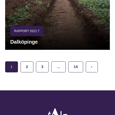
RAPPORT 2021:7
Dalköpinge
1
2
3
…
14
›