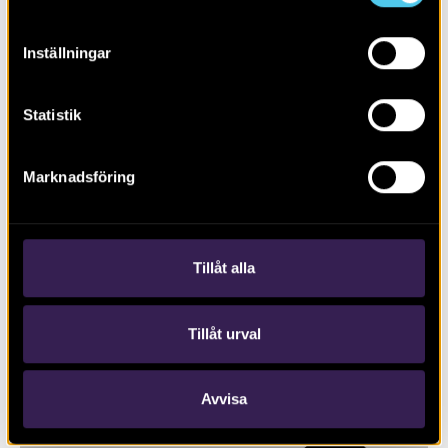
Inställningar
Statistik
Marknadsföring
RAPPORT 2021:3
Sökschakt i hästhagar
Tillåt alla
Tillåt urval
Avvisa