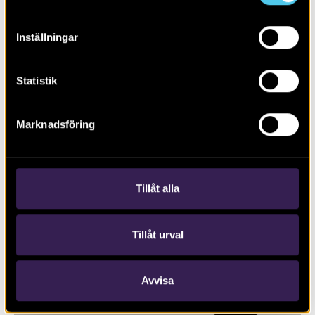
Inställningar
Statistik
Marknadsföring
RAPPORT 2021:3
Sökschakt i hästhagar
Tillåt alla
Tillåt urval
Avvisa