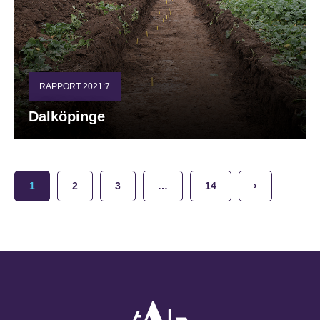
RAPPORT 2021:7
Dalköpinge
1
2
3
…
14
›