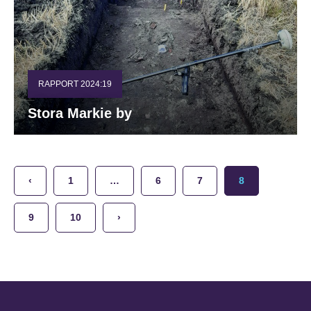
RAPPORT 2024:19
Stora Markie by
‹
1
…
6
7
8
9
10
›