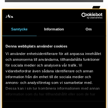
Samtycke
Information
Om
Denna webbplats använder cookies
Vi använder enhetsidentifierare för att anpassa innehållet
och annonserna till användarna, tillhandahålla funktioner
för sociala medier och analysera vår trafik. Vi
RAPPORT 2024:25
vidarebefordrar även sådana identifierare och annan
information från din enhet till de sociala medier och
Glest med gropar
annons- och analysföretag som vi samarbetar med.
Dessa kan i sin tur kombinera informationen med annan
information som du har tillhandahållit eller som de har
samlat in när du har använt deras tjänster.
Samtyckesval