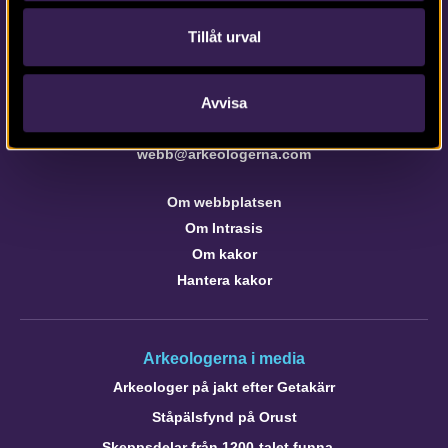
Tillåt urval
Kontaktinformation till medarbetare och kontor
Avvisa
Om webbplatsen
webb@arkeologerna.com
Om webbplatsen
Om Intrasis
Om kakor
Hantera kakor
Arkeologerna i media
Arkeologer på jakt efter Getakärr
Ståpälsfynd på Orust
Skeppsdelar från 1200-talet funna…