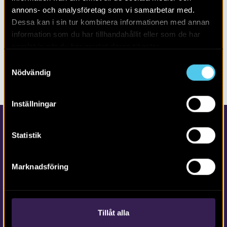
GARNISONSKYRKOGÅRDEN
GRAV
GÖTEBORG
HISTORISK TID
annons- och analysföretag som vi samarbetar med.
KYRKOGÅRD
NYARE TID
SKELETT
VÄSTERGÖTLAND
Dessa kan i sin tur kombinera informationen med annan
information som du har tillhandahållit eller som de har
samlat in när du har använt deras tjänster.
DELA SIDAN
Samtyckesval
Nödvändig
Inställningar
Statistik
Marknadsföring
Kontakta Arkeologerna
Tfn vx: 010-480 80 00
Tillåt alla
info@arkeologerna.com