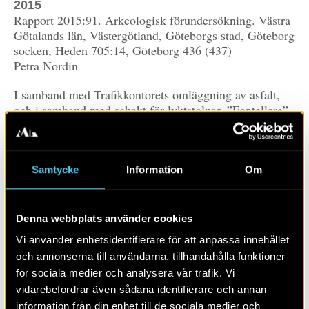
2015
Rapport 2015:91. Arkeologisk förundersökning. Västra
Götalands län, Västergötland, Göteborgs stad, Göteborg
socken, Heden 705:14, Göteborg 436 (437)
Petra Nordin
I samband med Trafikkontorets omläggning av asfalt,
och i samband med schakt för lyktstolpar, ”Fontellare”
och brunnar utmed Skånegatan 1–5 i Göteborg,
genomfördes en förundersökning i form av en
antikvarisk kontroll inom Garnisonskyrkogården
Göteborg 436. Inga gravar berördes av ingreppen.
Samtycke
Information
Om
Däremot kunde det konstateras att kyrkogården
fortsätter söderut.
Denna webbplats använder cookies
Vi använder enhetsidentifierare för att anpassa innehållet
LÄS MER OM:
och annonserna till användarna, tillhandahålla funktioner
för sociala medier och analysera vår trafik. Vi
PUBLIKATION
RAPPORTER
VÄSTERGÖTLAND
vidarebefordrar även sådana identifierare och annan
information från din enhet till de sociala medier och