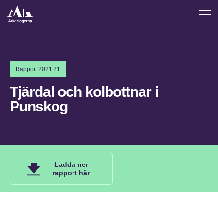
Rapport 2021:21
Tjärdal och kolbottnar i
Punskog
Ladda ner
rapport här