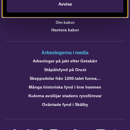
Avvisa
Om webbplatsen
Om Intrasis
Om kakor
Hantera kakor
Arkeologerna i media
Arkeologer på jakt efter Getakärr
Ståpälsfynd på Orust
Skeppsdelar från 1200-talet funna…
Många historiska fynd i Inre hamnen
Kulorna avslöjar stadens ryssförsvar
Oväntade fynd i Skälby