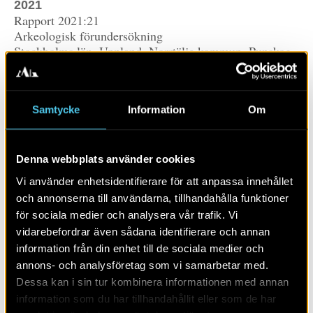
2021
Rapport 2021:21
Arkeologisk förundersökning
Stockholms län, Uppland, Norrtälje kommun, Punskog
1:4 och 1:5, L2015:152, L2015:614, L2019:1150 och
L2019:1152
Louise Evanni
Samtycke
Information
Om
LÄS MER OM:
Denna webbplats använder cookies
Vi använder enhetsidentifierare för att anpassa innehållet
PUBLIKATION
RAPPORTER
UPPLAND
och annonserna till användarna, tillhandahålla funktioner
för sociala medier och analysera vår trafik. Vi
MEDELTID
NYARE TID
UPPLAND
vidarebefordrar även sådana identifierare och annan
information från din enhet till de sociala medier och
annons- och analysföretag som vi samarbetar med.
DELA SIDAN
Dessa kan i sin tur kombinera informationen med annan
information som du har tillhandahållit eller som de har