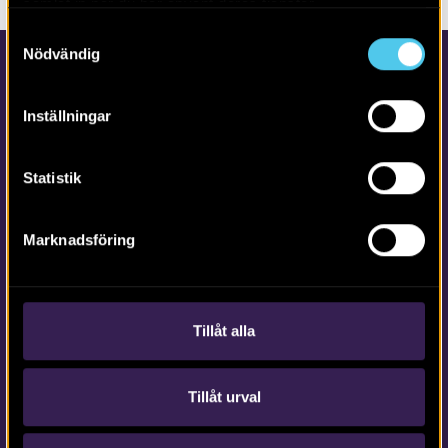
samlat in när du har använt deras tjänster.
Samtyckesval
Nödvändig
Inställningar
Statistik
Kontakta Arkeologerna
Tfn vx: 010-480 80 00
Marknadsföring
info@arkeologerna.com
Kontaktinformation till medarbetare och kontor
Tillåt alla
Tillåt urval
Om webbplatsen
webb@arkeologerna.com