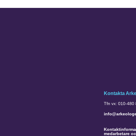
Kontakta Ark
Tfn vx: 010-480
info@arkeolog
Kontaktinformat
medarbetare oc