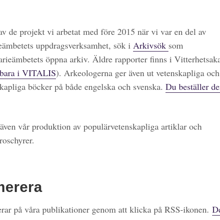
 av de projekt vi arbetat med före 2015 när vi var en del av
eämbetets uppdragsverksamhet, sök i
Arkivsök
som
arieämbetets öppna arkiv. Äldre rapporter finns i Vitterhetsa
bara i VITALIS
). Arkeologerna ger även ut vetenskapliga och
kapliga böcker på både engelska och svenska.
Du beställer de
även vår produktion av populärvetenskapliga artiklar och
roschyrer.
merera
ar på våra publikationer genom att klicka på RSS-ikonen.
De