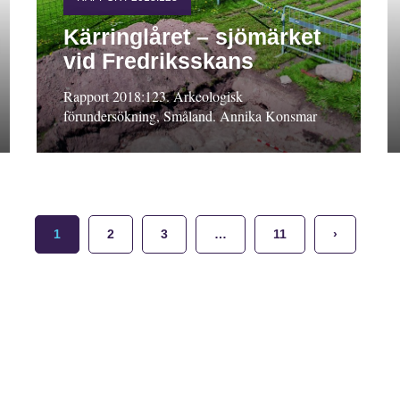
Kärringlåret – sjömärket
vid Fredriksskans
Rapport 2018:123. Arkeologisk
förundersökning, Småland. Annika Konsmar
1
2
3
…
11
›