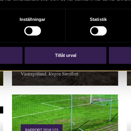
Inställningar
Statistik
RAPPORT 2018:118
E20 Bälinge–Siene
Tillåt urval
Rapport 2018:118. Arkeologisk undersökning,
Västergötland. Jörgen Streiffert
RAPPORT 2018:123