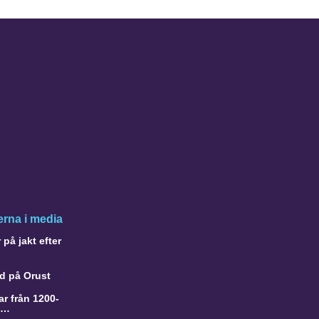
rna i media
på jakt efter
d på Orust
r från 1200-
a…