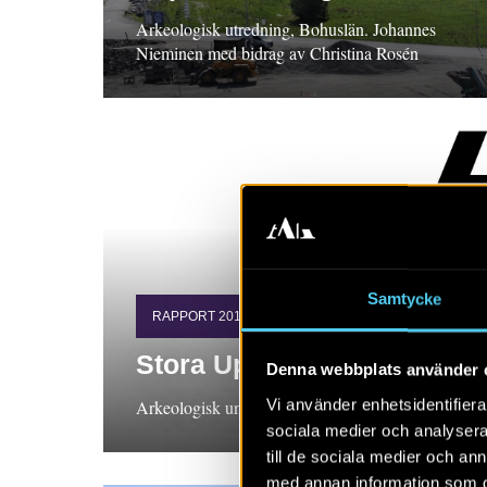
Arkeologisk utredning, Bohuslän. Johannes
Nieminen med bidrag av Christina Rosén
Samtycke
RAPPORT 2018:52
Stora Uppåkra 8:8. UAC
Denna webbplats använder 
Vi använder enhetsidentifierar
Arkeologisk undersökning, Skåne Kennet Stark
sociala medier och analysera 
till de sociala medier och a
med annan information som du 