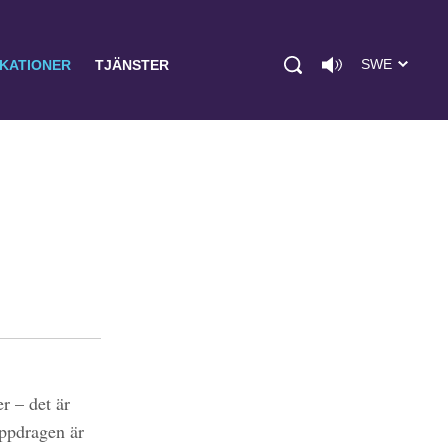
SWE
IKATIONER
TJÄNSTER
r – det är
uppdragen är