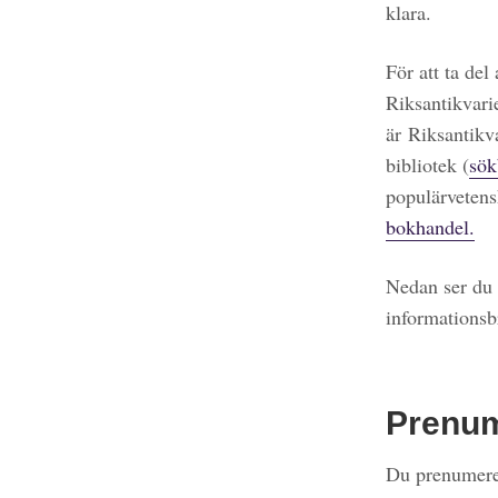
klara.
För att ta del
Riksantikvari
är Riksantikv
bibliotek (
sök
populärvetens
bokhandel.
Nedan ser du 
informationsb
Prenu
Du prenumerer