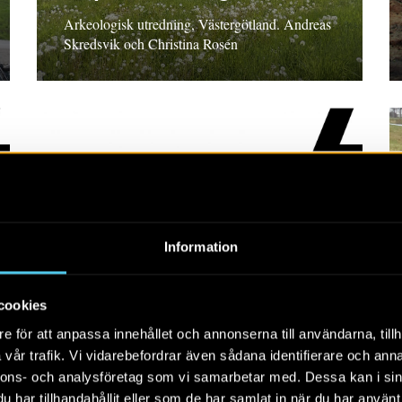
Arkeologisk utredning, Västergötland. Andreas
Skredsvik och Christina Rosén
RAPPORT 2018:20
Information
Östra Torn 29:8
cookies
Arkeologisk utredning steg 2, Skåne län Kennet
e för att anpassa innehållet och annonserna till användarna, tillh
Stark
vår trafik. Vi vidarebefordrar även sådana identifierare och anna
nnons- och analysföretag som vi samarbetar med. Dessa kan i sin
har tillhandahållit eller som de har samlat in när du har använt 