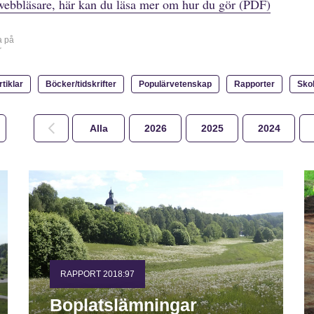
webbläsare, här kan du läsa mer om hur du gör (PDF)
a på
r
rtiklar
Böcker/tidskrifter
Populärvetenskap
Rapporter
Sko
Alla
2026
2025
2024
RAPPORT 2018:97
Boplatslämningar