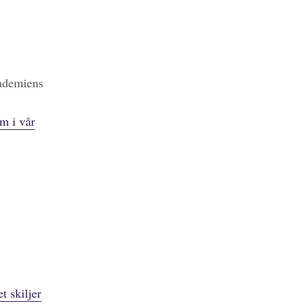
kademiens
m i vår
t skiljer