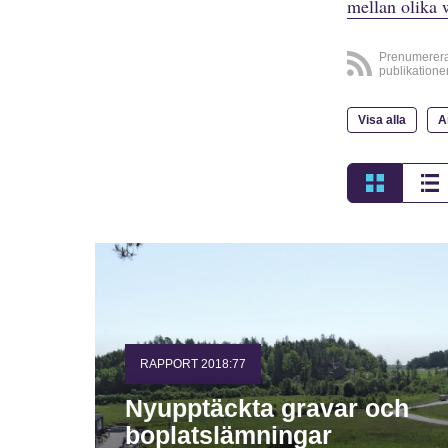
mellan olika 
Prenumerer
publikatione
Visa alla
A
RAPPORT 2018:77
Nyupptäckta gravar och
boplatslämningar