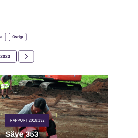
la
Övrigt
2023
2022
2021
2020
2019
2018
RAPPORT 2018:132
Säve 353