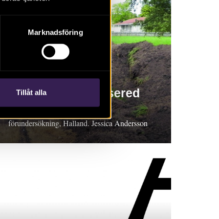
Marknadsföring
RAPPORT 2018:129
En boplats i Algusered
Tillåt alla
Rapport 2018:129. Arkeologisk
förundersökning, Halland. Jessica Andersson