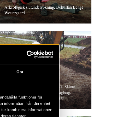
Arkeologisk slutundersökning, Bohuslän Bengt
Westergaard
RAPPORT 2018:89
Om
Stångby 5:28
Arkeologisk förundersökning 2017, Skåne,
Magnus Artursson, Christoﬀer Hagberg,
andahålla funktioner för
Mathilda Kjällquist och Per Lagerås
n information från din enhet
 tur kombinera informationen
deras tjänster.