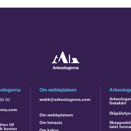
eologerna
Om webbplatsen
Arkeologe
Arkeologer 
webb@arkeologerna.com
 80 00
Getakärr
erna.com
Ståpälsfyn
Om webbplatsen
Om Intrasis
Skeppsdela
ion till
talet funn
h kontor
Om kakor