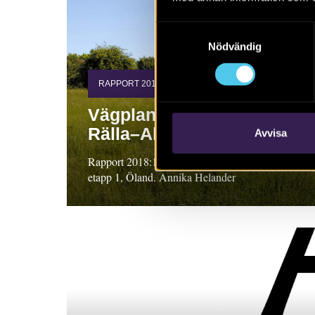
Samtyckesval
Nödvändig
RAPPORT 2018:115
Vägplan för sträckan
Rälla–Algutsrum
Avvisa
Rapport 2018:115. Arkeologisk utredning,
etapp 1, Öland. Annika Helander