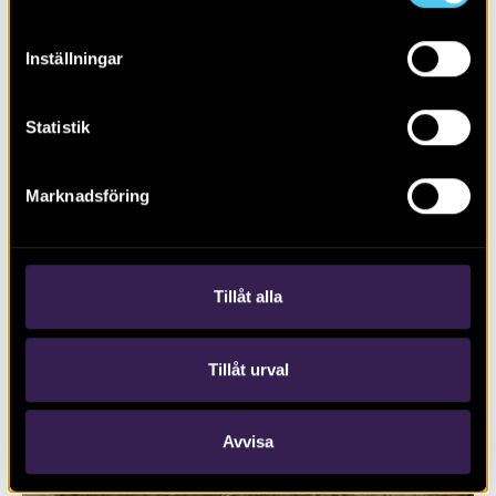
Inställningar
Statistik
Marknadsföring
RAPPORT 2018:115
Vägplan för sträckan Rälla–Algutsrum
Tillåt alla
Tillåt urval
Avvisa