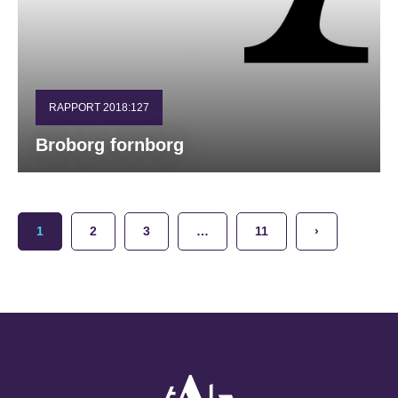
RAPPORT 2018:127
Broborg fornborg
1
2
3
…
11
›