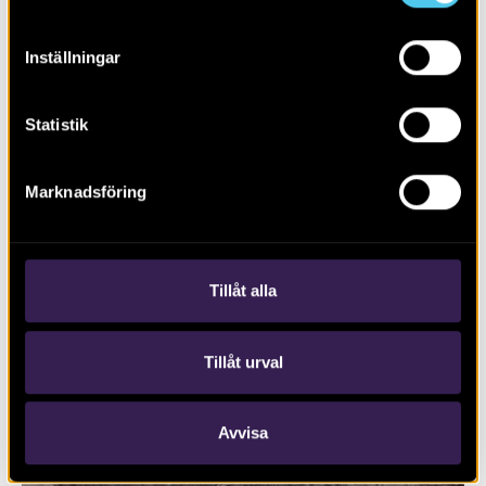
Inställningar
Statistik
Marknadsföring
RAPPORT 2018:115
Vägplan för sträckan Rälla–Algutsrum
Tillåt alla
Tillåt urval
Avvisa