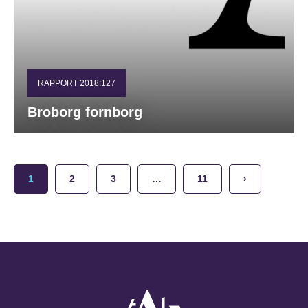
RAPPORT 2018:127
Broborg fornborg
1
2
3
…
11
›