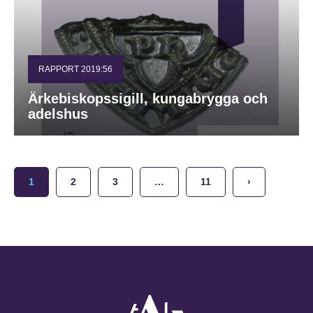
RAPPORT 2019:56
Ärkebiskopssigill, kungabrygga och
adelshus
1
2
3
…
11
›