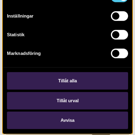
Inställningar
Statistik
Marknadsföring
RAPPORT 2019:74
Johannesborgsparken
Tillåt alla
Tillåt urval
Avvisa