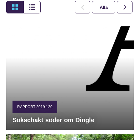
Alla
2026
RAPPORT 2019:120
Sökschakt söder om Dingle