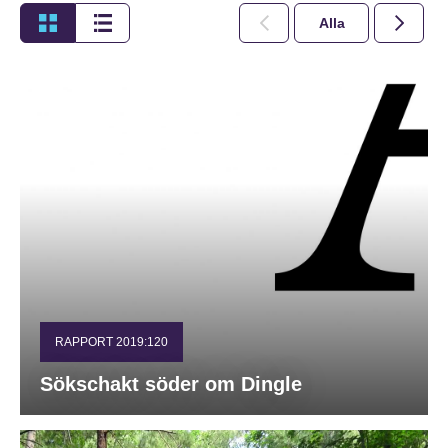
Alla
2026
RAPPORT 2019:120
Sökschakt söder om Dingle