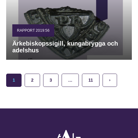
RAPPORT 2019:56
Ärkebiskopssigill, kungabrygga och
adelshus
1
2
3
…
11
›