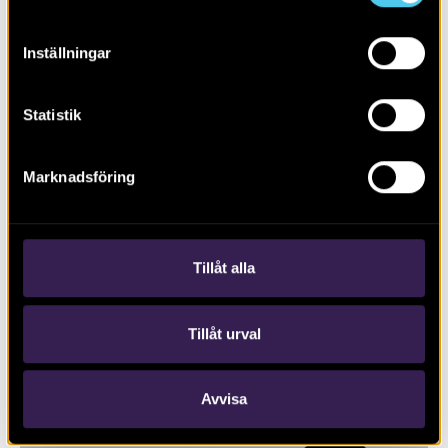
Inställningar
Statistik
Marknadsföring
RAPPORT 2019:74
Johannesborgsparken
Tillåt alla
Tillåt urval
Avvisa