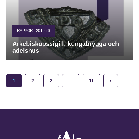
RAPPORT 2019:56
Ärkebiskopssigill, kungabrygga och
adelshus
1
2
3
…
11
›