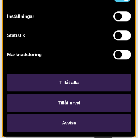
Inställningar
Statistik
Marknadsföring
RAPPORT 2019:74
Johannesborgsparken
Tillåt alla
Tillåt urval
Avvisa