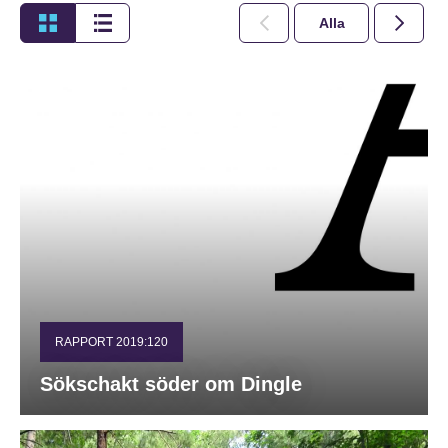
Alla
2026
RAPPORT 2019:120
Sökschakt söder om Dingle