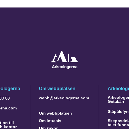
eologerna
Om webbplatsen
Arkeologe
Arkeologer 
webb@arkeologerna.com
 80 00
Getakärr
erna.com
Ståpälsfyn
Om webbplatsen
Om Intrasis
Skeppsdela
ion till
talet funn
h kontor
Om kakor