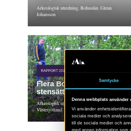
Arkeologisk utredning, Bohuslän. Glenn
Johansson
RAPPORT 2019:72
Samtycke
Flera Boplatser och en
stensättning
Denna webbplats använder 
Arkeologisk utredning och förundersökningar,
Vi använder enhetsidentifierar
Västergötland. Glenn Johansson
sociala medier och analysera 
till de sociala medier och a
med annan information som du 