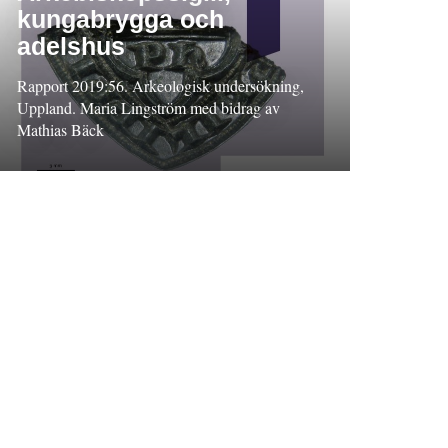
kungabrygga och
adelshus
Rapport 2019:56. Arkeologisk undersökning,
Uppland. Maria Lingström med bidrag av
Mathias Bäck