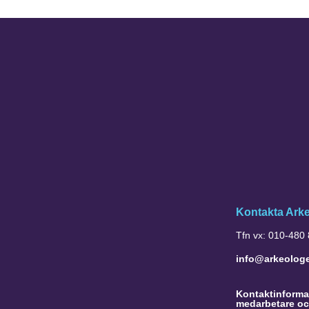
Kontakta Ark
Tfn vx: 010-480
info@arkeolog
Kontaktinformat
medarbetare oc