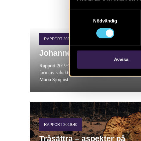
Samtyckesval
Nödvändig
RAPPORT 2019:74
Johannesborgsparken
Avvisa
Rapport 2019:74. Arkeologisk undersökning i
form av schaktningsövervakning, Östergötland.
Maria Sjöquist
RAPPORT 2019:40
Tråsättra – aspekter på