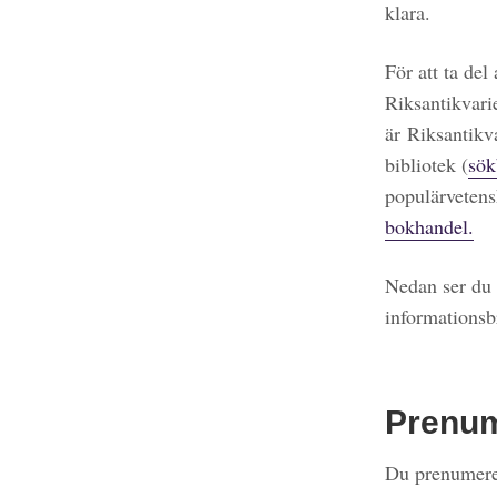
klara.
För att ta del
Riksantikvari
är Riksantikv
bibliotek (
sök
populärvetens
bokhandel.
Nedan ser du 
informationsb
Prenu
Du prenumerer