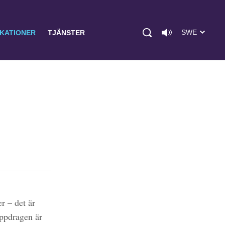
SWE
IKATIONER
TJÄNSTER
r – det är
uppdragen är