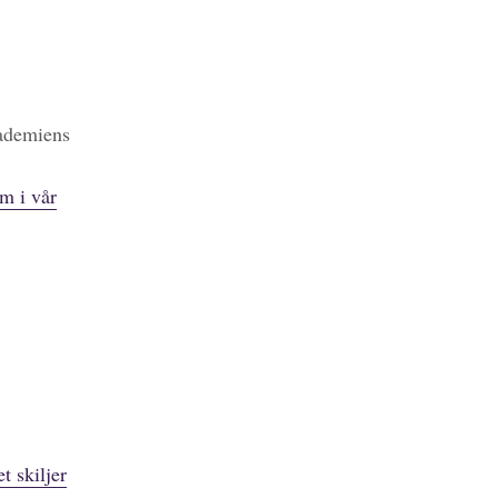
kademiens
m i vår
t skiljer