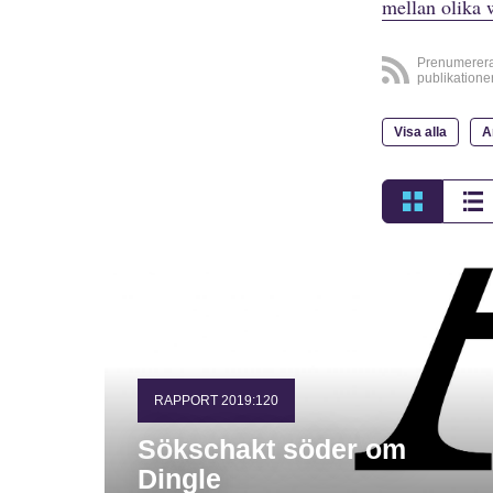
mellan olika 
Prenumerer
publikatione
Visa alla
A
RAPPORT 2019:120
Sökschakt söder om
Dingle