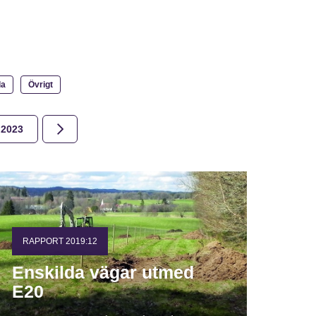
la
Övrigt
2023
2022
2021
2020
2019
2018
RAPPORT 2019:12
Enskilda vägar utmed
E20