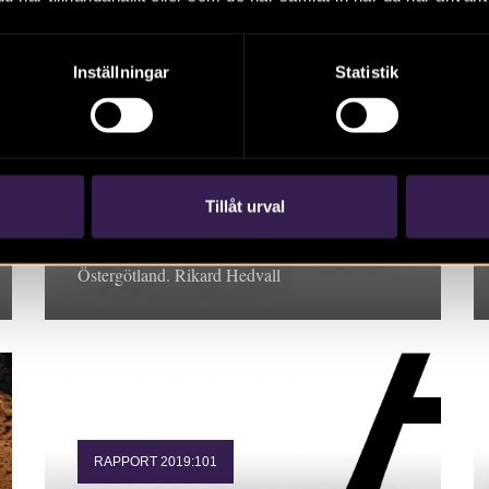
Inställningar
Statistik
RAPPORT 2019:130
Skönberga kyrka –
ledningsgrävning för ny
belysning
Tillåt urval
Rapport 2019:130. Arkeologisk undersökning,
Östergötland. Rikard Hedvall
RAPPORT 2019:101