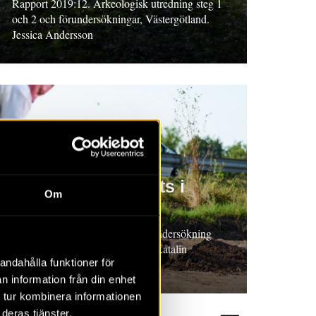
Rapport 2019:12. Arkeologisk utredning steg 1
och 2 och förundersökningar, Västergötland.
Jessica Andersson
RAPPORT 2019:10
Bytomt och boplats i
Om
Fjelie
Rapport 2019:10. Arkeologisk undersökning
2016, Skåne. Sofia Lindberg & Katalin
andahålla funktioner för
Schmidt Sabo (red.)
n information från din enhet
 tur kombinera informationen
deras tjänster.