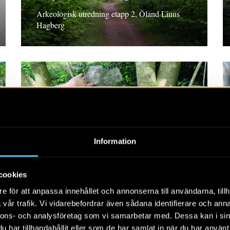
Arkeologisk utredning etapp 2, Öland Linus
Hagberg
RAPPORT 2019:90
Väg 11 – sträckan
Information
Anklam–Svampakorset
Rapport 2019:90 Arkeologisk utredning steg 1,
cookies
2019, Skåne Nina Trulsson och Bengt
e för att anpassa innehållet och annonserna till användarna, tillh
Söderberg med bidrag av Alf Ericsson
vår trafik. Vi vidarebefordrar även sådana identifierare och anna
nnons- och analysföretag som vi samarbetar med. Dessa kan i sin
har tillhandahållit eller som de har samlat in när du har använt 