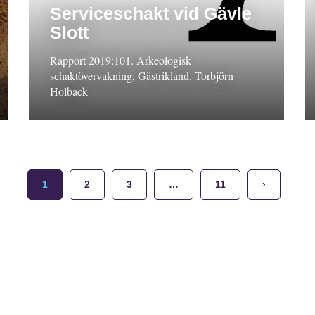
Serviceschakt vid Gävle
Slott
Rapport 2019:101. Arkeologisk
schaktövervakning, Gästrikland. Torbjörn
Holback
1
2
3
…
11
›