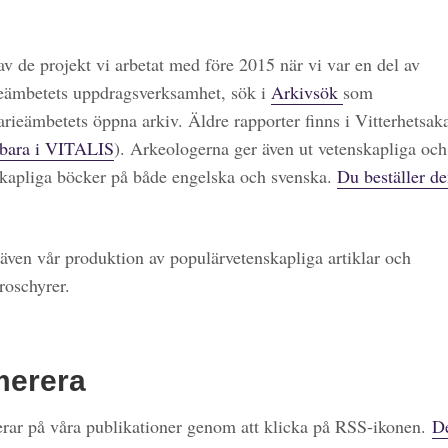
 av de projekt vi arbetat med före 2015 när vi var en del av
eämbetets uppdragsverksamhet, sök i
Arkivsök
som
arieämbetets öppna arkiv. Äldre rapporter finns i Vitterhetsa
bara i VITALIS
). Arkeologerna ger även ut vetenskapliga och
kapliga böcker på både engelska och svenska.
Du beställer de
även vår produktion av populärvetenskapliga artiklar och
roschyrer.
merera
ar på våra publikationer genom att klicka på RSS-ikonen.
De