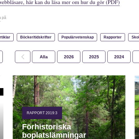
webbläsare, här kan du läsa mer om hur du gör (PDF)
a på
r
rtiklar
Böcker/tidskrifter
Populärvetenskap
Rapporter
Sko
Alla
2026
2025
2024
RAPPORT 2019:3
Förhistoriska
boplatslämningar