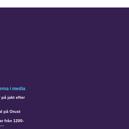
rna i media
på jakt efter
d på Orust
r från 1200-
a…