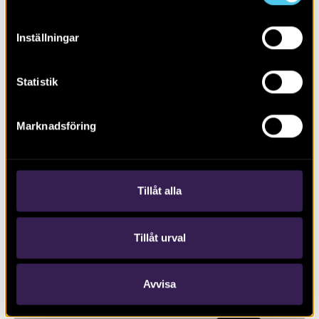
Inställningar
Statistik
Marknadsföring
RAPPORT 2019:74
Johannesborgsparken
Tillåt alla
Tillåt urval
Avvisa