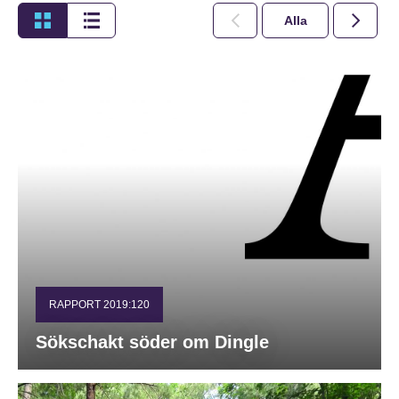
Alla
2026
RAPPORT 2019:120
Sökschakt söder om Dingle