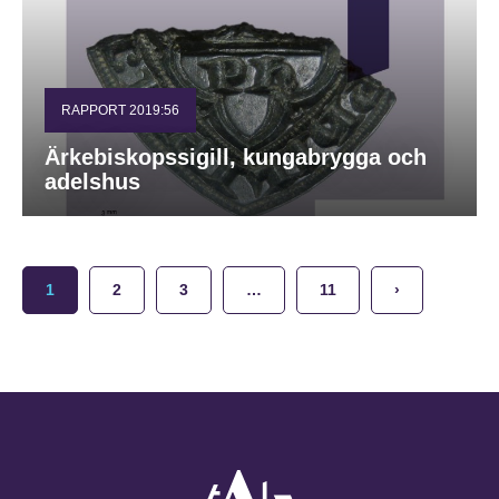
RAPPORT 2019:56
Ärkebiskopssigill, kungabrygga och
adelshus
1
2
3
…
11
›