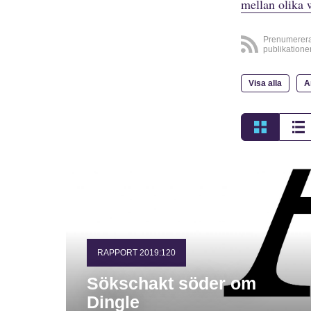
mellan olika 
Prenumerer
publikatione
Visa alla
A
RAPPORT 2019:120
Sökschakt söder om
Dingle