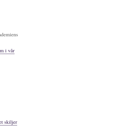
kademiens
m i vår
t skiljer