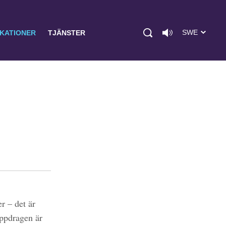
SWE
IKATIONER
TJÄNSTER
r – det är
uppdragen är