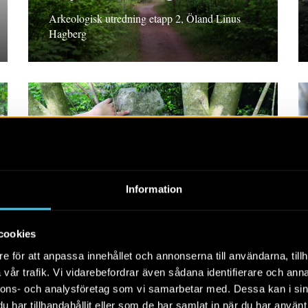
Arkeologisk utredning etapp 2, Öland Linus
Hagberg
RAPPORT 2019:90
Väg 11 – sträckan
Information
Anklam–Svampakorset
Rapport 2019:90 Arkeologisk utredning steg 1,
cookies
2019, Skåne Nina Trulsson och Bengt
e för att anpassa innehållet och annonserna till användarna, tillh
Söderberg med bidrag av Alf Ericsson
vår trafik. Vi vidarebefordrar även sådana identifierare och anna
nnons- och analysföretag som vi samarbetar med. Dessa kan i sin
har tillhandahållit eller som de har samlat in när du har använt 