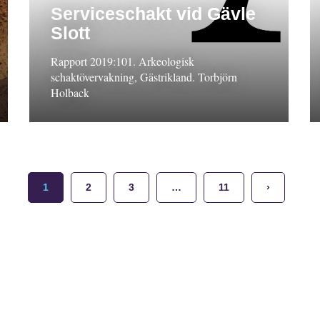
Serviceschakt vid Gävle
Slott
Rapport 2019:101. Arkeologisk
schaktövervakning, Gästrikland. Torbjörn
Holback
1
2
3
…
11
›