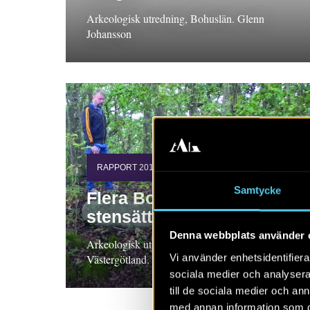
Arkeologisk utredning, Bohuslän. Glenn
Johansson
RAPPORT 2019:72
Samtycke
Flera Boplatser och en
stensättning
Denna webbplats använder 
Arkeologisk utredning och förundersökningar,
Vi använder enhetsidentifierar
Västergötland. Glenn Johansson
sociala medier och analysera 
till de sociala medier och a
med annan information som du 