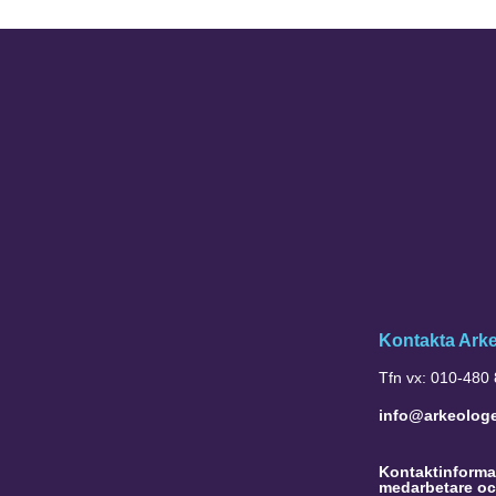
Kontakta Ark
Tfn vx: 010-480
info@arkeolog
Kontaktinformat
medarbetare oc