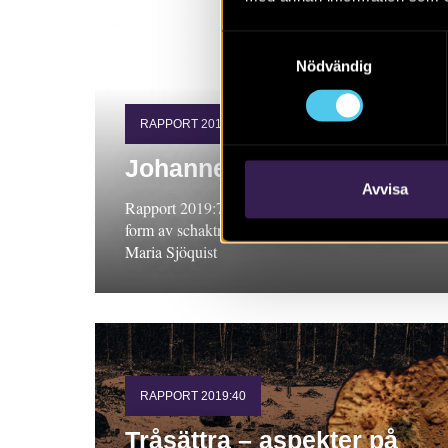
Samtyckesval
Nödvändig
RAPPORT 2019:74
Johannesborgsparken
Avvisa
Rapport 2019:74. Arkeologisk undersökning i
form av schaktningsövervakning, Östergötland.
Maria Sjöquist
RAPPORT 2019:40
Tråsättra – aspekter på