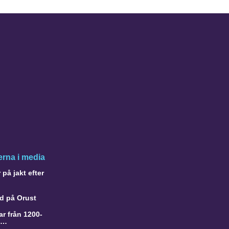
rna i media
på jakt efter
d på Orust
r från 1200-
a…