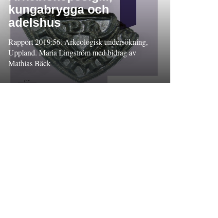
kungabrygga och
adelshus
Rapport 2019:56. Arkeologisk undersökning,
Uppland. Maria Lingström med bidrag av
Mathias Bäck