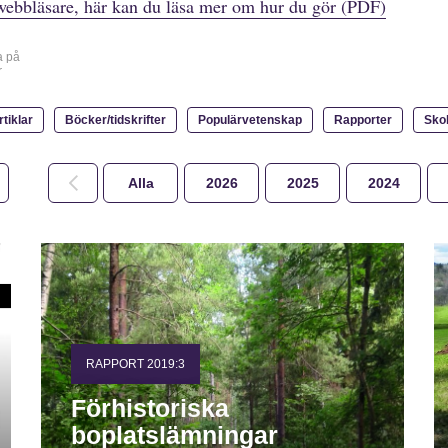
webbläsare, här kan du läsa mer om hur du gör (PDF)
a på
r
rtiklar
Böcker/tidskrifter
Populärvetenskap
Rapporter
Sko
Alla
2026
2025
2024
RAPPORT 2019:3
Förhistoriska
boplatslämningar