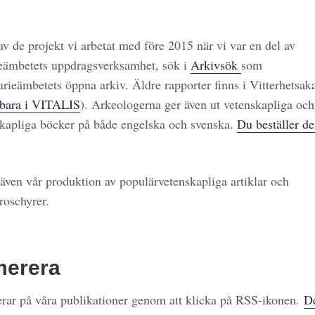
 av de projekt vi arbetat med före 2015 när vi var en del av
eämbetets uppdragsverksamhet, sök i
Arkivsök
som
arieämbetets öppna arkiv. Äldre rapporter finns i Vitterhetsa
bara i VITALIS
). Arkeologerna ger även ut vetenskapliga och
kapliga böcker på både engelska och svenska.
Du beställer de
även vår produktion av populärvetenskapliga artiklar och
roschyrer.
merera
ar på våra publikationer genom att klicka på RSS-ikonen.
De