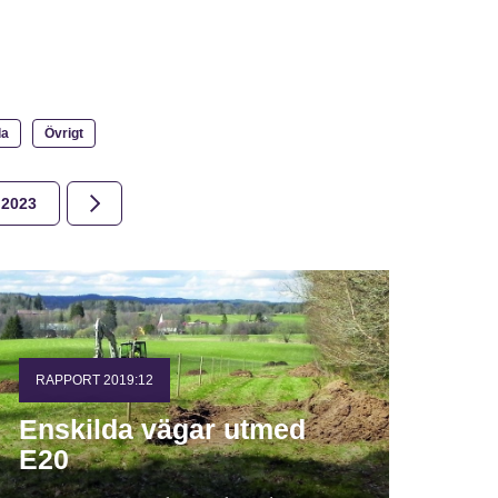
la
Övrigt
2023
2022
2021
2020
2019
2018
RAPPORT 2019:12
Enskilda vägar utmed
E20