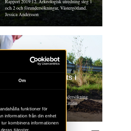
Rapport 2019:12. Arkeologisk utredning steg 1
och 2 och förundersökningar, Västergötland.
Jessica Andersson
RAPPORT 2019:10
Bytomt och boplats i
Om
Fjelie
Rapport 2019:10. Arkeologisk undersökning
2016, Skåne. Sofia Lindberg & Katalin
andahålla funktioner för
Schmidt Sabo (red.)
n information från din enhet
 tur kombinera informationen
deras tjänster.