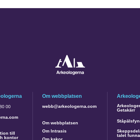
eologerna
Om webbplatsen
Arkeologe
Arkeologer 
webb@arkeologerna.com
 80 00
Getakärr
erna.com
Ståpälsfyn
Om webbplatsen
Om Intrasis
Skeppsdela
ion till
talet funn
h kontor
Om kakor