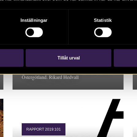
Inställningar
Statistik
RAPPORT 2019:130
Skönberga kyrka –
ledningsgrävning för ny
belysning
Tillåt urval
Rapport 2019:130. Arkeologisk undersökning,
Östergötland. Rikard Hedvall
RAPPORT 2019:101