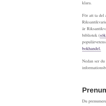
klara.
För att ta del
Riksantikvari
är Riksantikv
bibliotek (
sök
populärvetens
bokhandel.
Nedan ser du 
informationsb
Prenu
Du prenumerer