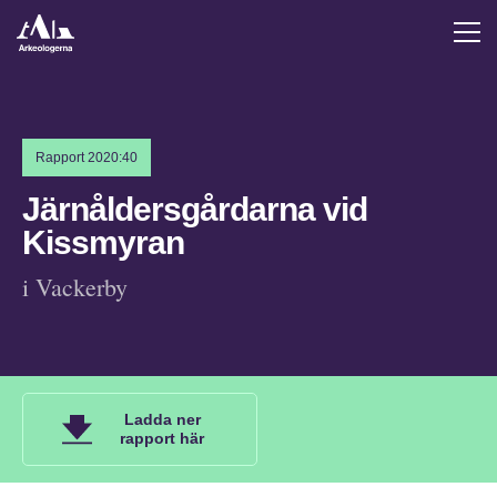
Rapport 2020:40
Järnåldersgårdarna vid
Kissmyran
i Vackerby
Ladda ner
rapport här