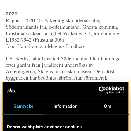
2020
Rapport 2020:40. Arkeologisk undersökning.
Södermanlands län, Södermanland, Gnesta kommun,
Frustuna socken, fastighet Vackerby 7:1, fornlämning
L1982:7942 (Frustuna 309)
John Hamilton och Magnus Lindberg
I Vackerby, nära Gnesta i Södermanland har lämningar
efter gårdar från järnåldern undersökts av
Arkeologerna, Statens historiska museer. Den äldsta
byggnaden har bedömts härröra från förromersk
järnålder (ca 500–Kr. födelse), medan den yngsta
byggnaden har daterats till sen vikingatid–tidig medeltid
(ca 1000–1200 e.Kr.). Gårdarnas lägen har varierat över
tid, då de inom vissa intervall har flyttat inom området.
Samtycke
Information
Om
Fem kronologiska faser av gårdsbebyggelse har kunnat
urskiljas. Under vikingatiden syns spår av en
specialisering och en diversifiering av bebyggelsen. Vid
Denna webbplats använder cookies
en av gårdarna har textilberedning av lin och hampa