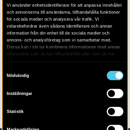
utförts. Brunnsliknande gropar för rötning har kunnat
Vi använder enhetsidentifierare för att anpassa innehållet
beläggas. Inom gårdsområdet påträffades även
och annonserna till användarna, tillhandahålla funktioner
vävtyngder och en anläggning för framställning av tjära
för sociala medier och analysera vår trafik. Vi
(tjärtratt). Den senare kan ha haft betydelse för
vidarebefordrar även sådana identifierare och annan
impregnering av grövre textiler.
information från din enhet till de sociala medier och
annons- och analysföretag som vi samarbetar med.
Dessa kan i sin tur kombinera informationen med annan
LÄS MER OM:
information som du har tillhandahållit eller som de har
samlat in när du har använt deras tjänster.
PUBLIKATION
RAPPORTER
SÖDERMANLAND
Samtyckesval
Nödvändig
BOPLATS
GNESTA
JÄRNÅLDER
MEDELTID
SÖDERMANLAND
Inställningar
DELA SIDAN
Statistik
Marknadsföring