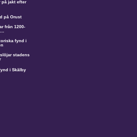
på jakt efter
d på Orust
r från 1200-
a…
oriska fynd i
en
slöjar stadens
r
ynd i Skälby