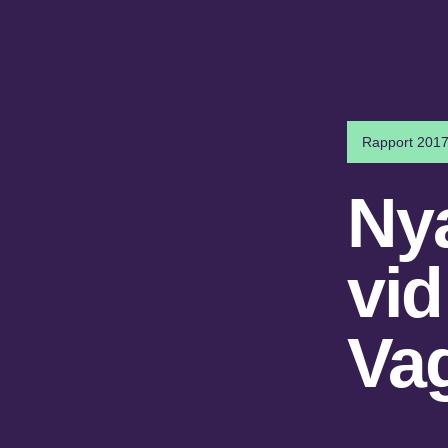
Rapport 201
Ny
vi
Va