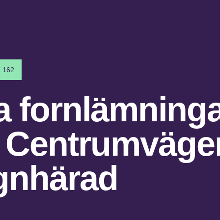
7:162
a fornlämning
d Centrumvägen
gnhärad