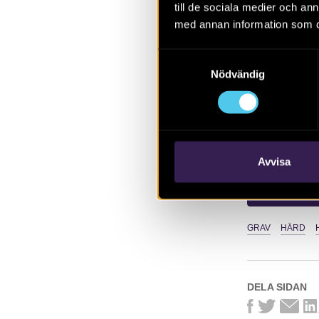
Arkeologerna 
till de sociala medier och a
registrerades
med annan information som du 
fornlämningar
Samtyckesval
eller i anslut
Nödvändig
LÄS MER OM
Avvisa
PUBLIKATION
GRAV
HÄRD
DELA SIDAN