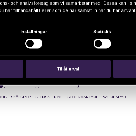
har genomfört en arkeologisk utredning i Vagnhärad. Vid ut
nnons- och analysföretag som vi samarbetar med. Dessa kan i sin
 två nya objekt; en härd och en såglämning, och båda är lagsk
har tillhandahållit eller som de har samlat in när du har använt 
. Därtill påträffades ytterligare fornlämningar skålgropar och
ning till Trosa-Vagnhärad.
Inställningar
Statistik
:
Tillåt urval
RAPPORTER
SÖDERMANLAND
HÖG
SKÅLGROP
STENSÄTTNING
SÖDERMANLAND
VAGNHÄRAD