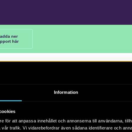
adda ner
apport här
162. Arkeologisk utredning, etapp 1 och 2. Södermanlands l
Information
, Trosa kommun, Trosa-Vagnhärad socken,
0
cookies
ndesson
e för att anpassa innehållet och annonserna till användarna, tillh
vår trafik. Vi vidarebefordrar även sådana identifierare och anna