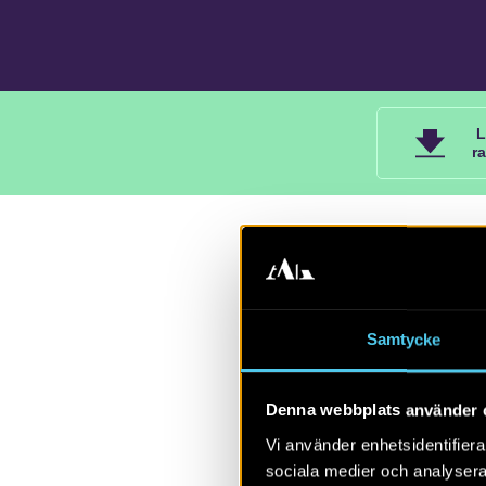
L
r
2017
Rapport 2017:
Samtycke
Södermanland
Fagerhult 2:1
Denna webbplats använder 
Wivianne Bo
Vi använder enhetsidentifierar
sociala medier och analysera 