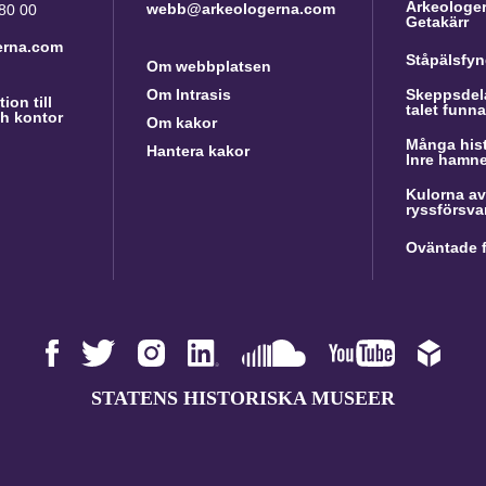
Arkeologer 
webb@arkeologerna.com
 80 00
Getakärr
erna.com
Ståpälsfyn
Om webbplatsen
Om Intrasis
Skeppsdela
ion till
talet funn
h kontor
Om kakor
Många hist
Hantera kakor
Inre hamn
Kulorna av
ryssförsva
Oväntade f
STATENS HISTORISKA MUSEER