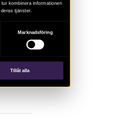
redningen
 tur kombinera informationen
yddade
deras tjänster.
 gravar, inom
Marknadsföring
Tillåt alla