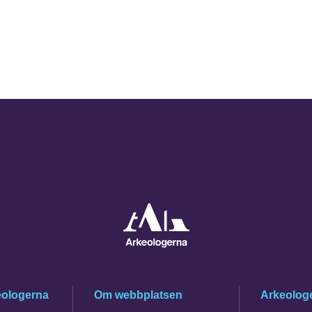
eologerna
Om webbplatsen
Arkeologe