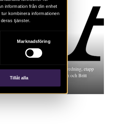
n information från din enhet
 tur kombinera informationen
deras tjänster.
Marknadsföring
RAPPORT 2015:87
Torpet Alorp
Rapport 2015:87. Arkeologisk utredning, etapp
1 och 2, Östergötland. Pia Nilsson och Britt
Tillåt alla
Ajneborn