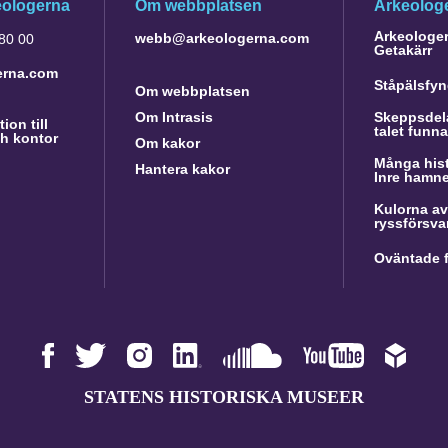
eologerna
Om webbplatsen
Arkeologe
Arkeologer 
webb@arkeologerna.com
 80 00
Getakärr
erna.com
Ståpälsfyn
Om webbplatsen
Om Intrasis
Skeppsdela
ion till
talet funn
h kontor
Om kakor
Många hist
Hantera kakor
Inre hamn
Kulorna av
ryssförsva
Oväntade f
STATENS HISTORISKA MUSEER