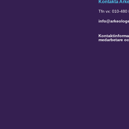
Kontakta Ark
Tfn vx: 010-480
info@arkeolog
Kontaktinformat
medarbetare oc