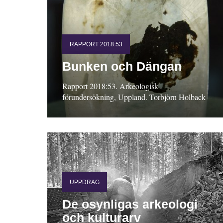
RAPPORT 2018:53
Bunken och Dängan
Rapport 2018:53. Arkeologisk
förundersökning, Uppland. Torbjörn Holback
UPPDRAG
De osynligas arkeologi
och kulturarv