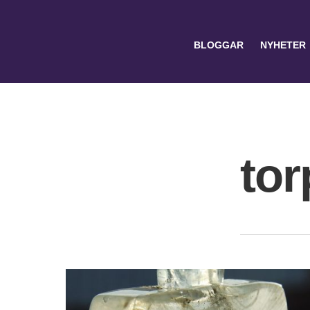
BLOGGAR
NYHETER
tor
Search
for: