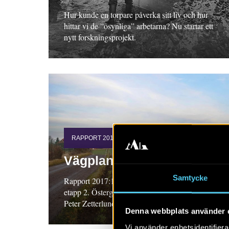
Hur kunde en torpare påverka sitt liv och hur
hittar vi de ”osynliga” arbetarna? Nu startar ett
nytt forskningsprojekt.
RAPPORT 2017:147
Vägplan för väg 35
Samtycke
Rapport 2017:147. Arkeologisk utredning,
etapp 2. Östergötland. Annika Helander och
Peter Zetterlund
Denna webbplats använder 
Vi använder enhetsidentifierar