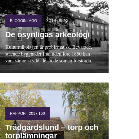
2018.09.13
BLOGGINLÄGG
De osynligas arkeologi
Kulturmiljölagen är problematisk. Bevarade,
stående byggnader från tiden före 1850 kan
vara sämre skyddade än de som är förstörda.
RAPPORT 2017:160
Trädgårdslund – torp och
torplämningar