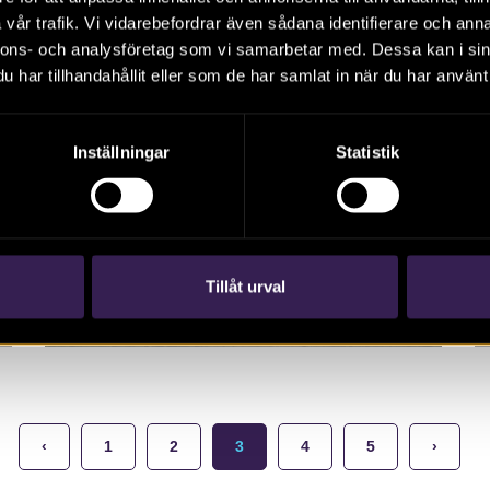
vår trafik. Vi vidarebefordrar även sådana identifierare och anna
nnons- och analysföretag som vi samarbetar med. Dessa kan i sin
har tillhandahållit eller som de har samlat in när du har använt 
Inställningar
Statistik
RAPPORT 2015:116
Farstorp – ett
röjningsröseområde
Rapport 2015:116. Arkeologisk undersökning,
Tillåt urval
Småland. Maria Petersson (red.)
‹
1
2
3
4
5
›