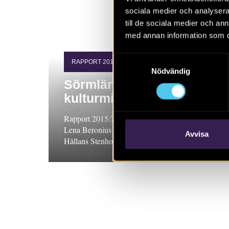
sociala medier och analysera 
till de sociala medier och a
med annan information som du 
Samtyckesval
RAPPORT 2015:73
Nödvändig
Sörmländska torp i
kulturmiljövården
Rapport 2015:73. FoU-projekt, Södermanland.
Lena Beronius Jörpeland och Ann-Mari
Avvisa
Hållans Stenholm