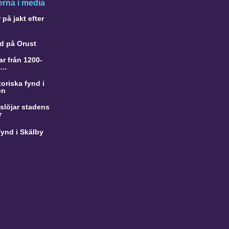
rna i media
på jakt efter
d på Orust
r från 1200-
a…
oriska fynd i
en
slöjar stadens
r
ynd i Skälby