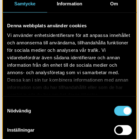
Samtycke
Information
Om
En stensättning är en av de fornlämningar som hittats under
Denna webbplats använder cookies
förundersökningen. Foto: Nathalie Hyll, Arkeologerna CC-BY
Vi använder enhetsidentifierare för att anpassa innehållet
och annonserna till användarna, tillhandahålla funktioner
för sociala medier och analysera vår trafik. Vi
vidarebefordrar även sådana identifierare och annan
Jakten på den försvunna
information från din enhet till de sociala medier och
bildstenen
annons- och analysföretag som vi samarbetar med.
Dessa kan i sin tur kombinera informationen med annan
En kall decembermorgon stötte maskinen i Hunnestad
information som du har tillhandahållit eller som de har
på något mycket ovanligt; en bildsten från vikingatiden.
Strax under den lilla byvägen invid bäcken låg en stor
samlat in när du har använt deras tjänster.
flat sten mitt i en samling stenblock. Möjligen hade den
Samtyckesval
fungerat som fundament till en bro över vattnet. Vad
Nödvändig
som gjorde fyndet extra spännande var att just denna
sten redan var känd sedan tidigare, den hade blivit
avbildad för över 350 år sedan, för att sedan försvinna
Inställningar
ur historien. Detta var en av stenarna i