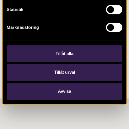
Hunnestadsmonumentet…
Statistik
LÄS MER
Marknadsföring
LÄS MER OM:
UPPDRAG
SKÅNE
Tillåt alla
BILDSTEN
BRONSÅLDER
HISTORISK TID
HUNNESTAD
HUNNESTADMONUMENTET
JÄRNÅLDER
SKÅNE
VIKINGATID
Tillåt urval
YSTAD
Avvisa