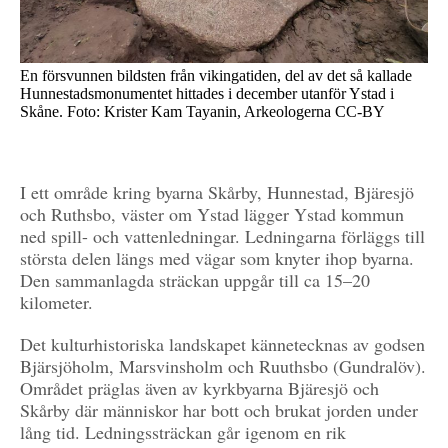
En försvunnen bildsten från vikingatiden, del av det så kallade
Hunnestadsmonumentet hittades i december utanför Ystad i
Skåne. Foto: Krister Kam Tayanin, Arkeologerna CC-BY
I ett område kring byarna Skårby, Hunnestad, Bjäresjö
och Ruthsbo, väster om Ystad lägger Ystad kommun
ned spill- och vattenledningar. Ledningarna förläggs till
största delen längs med vägar som knyter ihop byarna.
Den sammanlagda sträckan uppgår till ca 15–20
kilometer.
Det kulturhistoriska landskapet kännetecknas av godsen
Bjärsjöholm, Marsvinsholm och Ruuthsbo (Gundralöv).
Området präglas även av kyrkbyarna Bjäresjö och
Skårby där människor har bott och brukat jorden under
lång tid. Ledningssträckan går igenom en rik