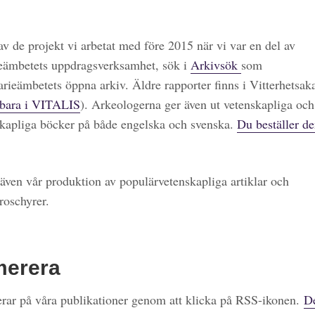
 av de projekt vi arbetat med före 2015 när vi var en del av
eämbetets uppdragsverksamhet, sök i
Arkivsök
som
arieämbetets öppna arkiv. Äldre rapporter finns i Vitterhetsa
bara i VITALIS
). Arkeologerna ger även ut vetenskapliga och
kapliga böcker på både engelska och svenska.
Du beställer de
även vår produktion av populärvetenskapliga artiklar och
roschyrer.
merera
ar på våra publikationer genom att klicka på RSS-ikonen.
De