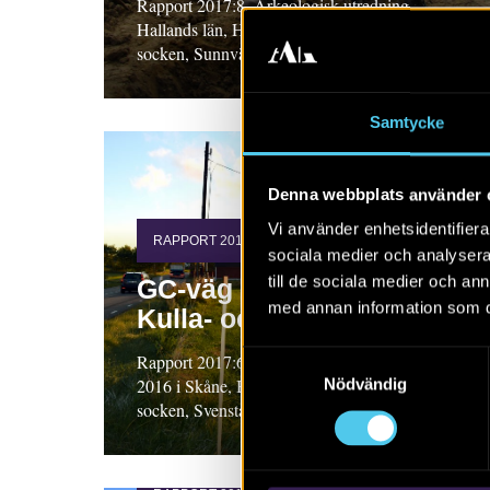
Rapport 2017:8. Arkeologisk utredning.
Hallands län, Halland, Varbergs kommun, Värö
socken, Sunnvära 8:2 och 8:3
Samtycke
Denna webbplats använder 
Vi använder enhetsidentifierar
RAPPORT 2017:6
sociala medier och analysera 
till de sociala medier och a
GC-väg Kattegattleden på
med annan information som du 
Kulla- och Bjärehalvön
Samtyckesval
Rapport 2017:6. Arkeologisk utredning steg 2,
2016 i Skåne, Båstads kommun, Västra Karups
Nödvändig
socken, Svenstad 16:10 m.fl.