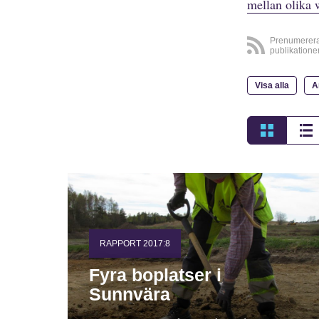
mellan olika 
Prenumerer
publikatione
Visa alla
A
RAPPORT 2017:8
Fyra boplatser i
Sunnvära