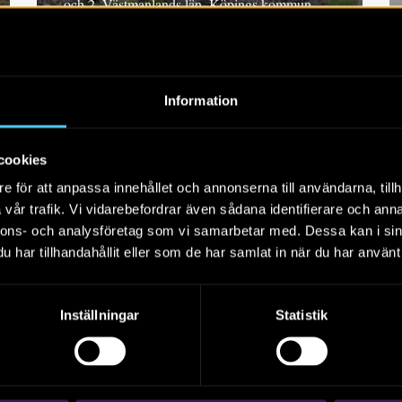
och 2. Västmanlands län, Köpings kommun,
Köpings socken, Sömsta 2:5 och del av Sömsta
2:2. Dnr 5.1.1-2016-00680
Information
cookies
e för att anpassa innehållet och annonserna till användarna, tillh
vår trafik. Vi vidarebefordrar även sådana identifierare och anna
nnons- och analysföretag som vi samarbetar med. Dessa kan i sin
RAPPORT 2017:5
har tillhandahållit eller som de har samlat in när du har använt 
Kabelschakt på
Vikbolandet i Norrköping
Inställningar
Statistik
Rapport 2017:5. Arkeologisk undersökning