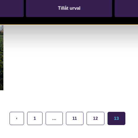
Tillåt urval
‹
1
…
11
12
13