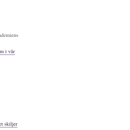
kademiens
m i vår
t skiljer