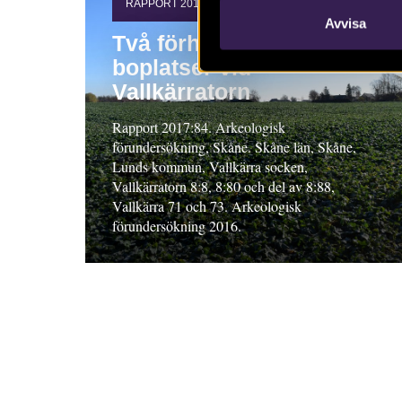
RAPPORT 2017:84
Avvisa
Två förhistoriska
boplatser vid
Vallkärratorn
Rapport 2017:84. Arkeologisk
förundersökning, Skåne. Skåne län, Skåne,
Lunds kommun, Vallkärra socken,
Vallkärratorn 8:8, 8:80 och del av 8:88,
Vallkärra 71 och 73. Arkeologisk
förundersökning 2016.