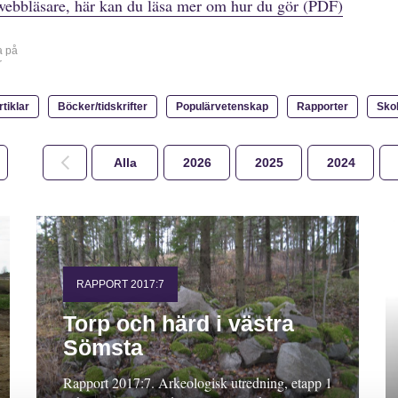
webbläsare, här kan du läsa mer om hur du gör (PDF)
a på
r
rtiklar
Böcker/tidskrifter
Populärvetenskap
Rapporter
Sko
Alla
2026
2025
2024
RAPPORT 2017:7
Torp och härd i västra
Sömsta
Rapport 2017:7. Arkeologisk utredning, etapp 1