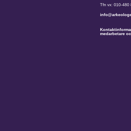
Tfn vx: 010-480
info@arkeolog
Kontaktinformat
medarbetare oc