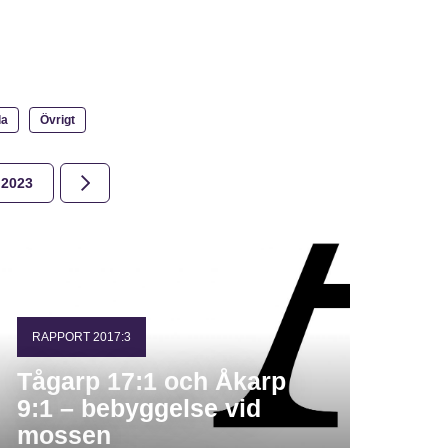
la
Övrigt
2023
2022
2021
2020
2019
2018
RAPPORT 2017:3
Tågarp 17:1 och Åkarp
9:1 – bebyggelse vid
mossen