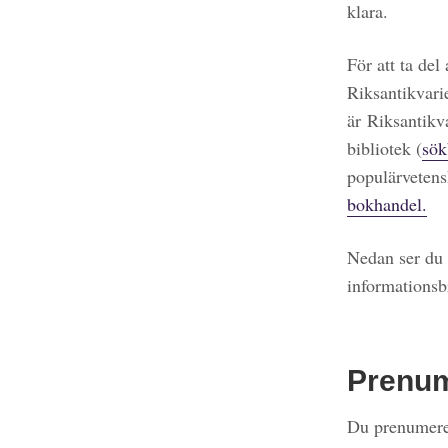
klara.
För att ta del
Riksantikvari
är Riksantikv
bibliotek (
sök
populärvetens
bokhandel.
Nedan ser du 
informationsb
Prenu
Du prenumerer