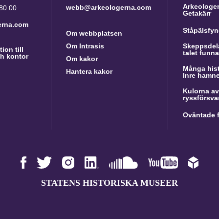
Arkeologer 
webb@arkeologerna.com
 80 00
Getakärr
erna.com
Ståpälsfyn
Om webbplatsen
Om Intrasis
Skeppsdela
ion till
talet funn
h kontor
Om kakor
Många hist
Hantera kakor
Inre hamn
Kulorna av
ryssförsva
Oväntade f
STATENS HISTORISKA MUSEER