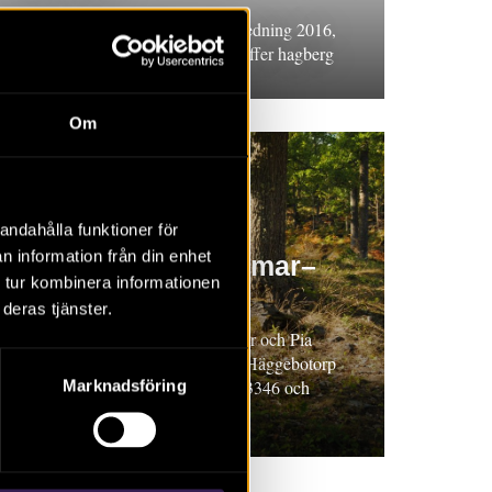
Rapport 2017:3. Arkeologisk utredning 2016,
Skåne, Burlövs kommun, Christoffer hagberg
Om
RAPPORT 2017:9
andahålla funktioner för
n information från din enhet
Väg E22 Gladhammar–
 tur kombinera informationen
Häggebotorp
deras tjänster.
Rapport 2017:9. Annika Helander och Pia
Nilsson. Väg E22 Gladhammar–Häggebotorp
samt Häggebotorp–Bälö, V87833346 och
Marknadsföring
V8783351