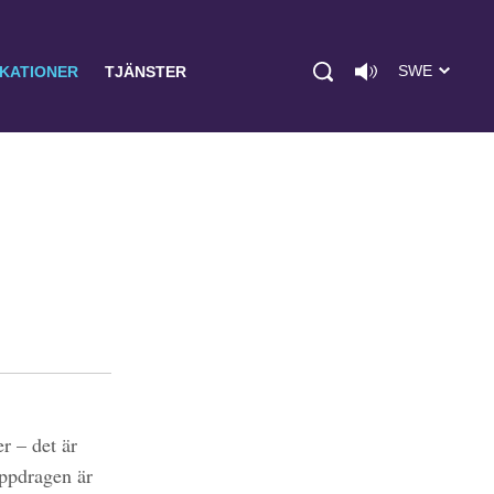
SWE
IKATIONER
TJÄNSTER
r – det är
uppdragen är