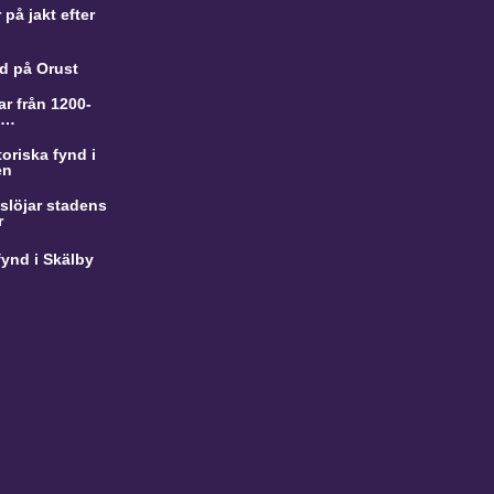
på jakt efter
d på Orust
r från 1200-
a…
oriska fynd i
en
slöjar stadens
r
ynd i Skälby