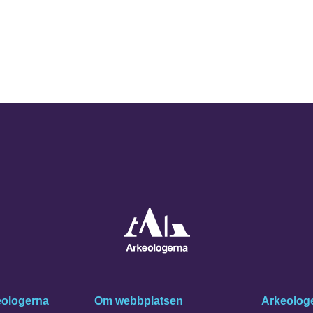
eologerna
Om webbplatsen
Arkeologe