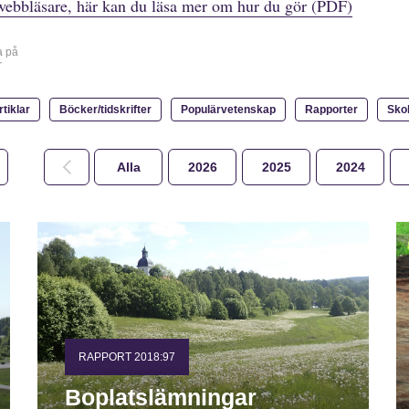
webbläsare, här kan du läsa mer om hur du gör (PDF)
a på
r
rtiklar
Böcker/tidskrifter
Populärvetenskap
Rapporter
Sko
Alla
2026
2025
2024
RAPPORT 2018:97
Boplatslämningar