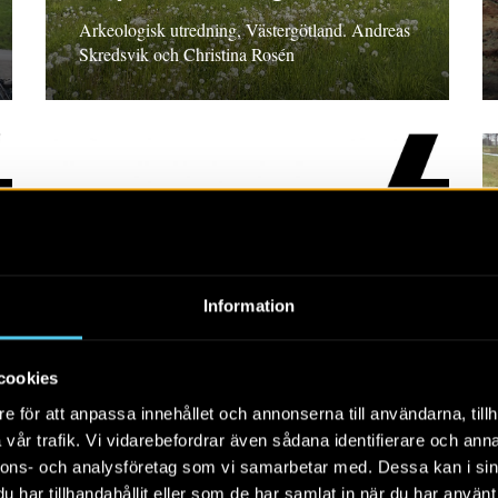
Arkeologisk utredning, Västergötland. Andreas
Skredsvik och Christina Rosén
RAPPORT 2018:20
Information
Östra Torn 29:8
cookies
Arkeologisk utredning steg 2, Skåne län Kennet
e för att anpassa innehållet och annonserna till användarna, tillh
Stark
vår trafik. Vi vidarebefordrar även sådana identifierare och anna
nnons- och analysföretag som vi samarbetar med. Dessa kan i sin
har tillhandahållit eller som de har samlat in när du har använt 