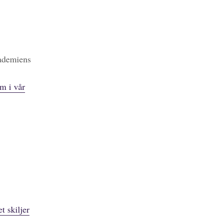
kademiens
m i vår
t skiljer