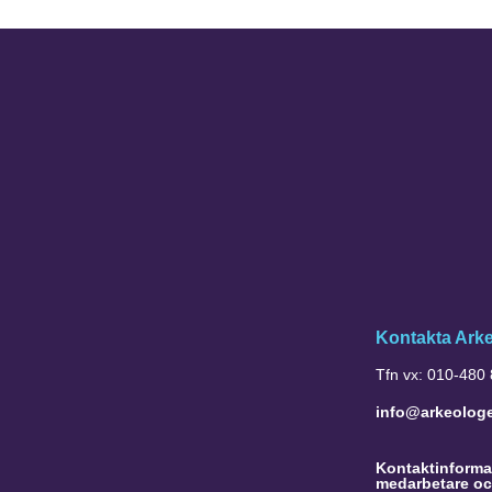
Kontakta Ark
Tfn vx: 010-480
info@arkeolog
Kontaktinformat
medarbetare oc