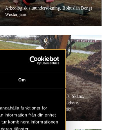
Arkeologisk slutundersökning, Bohuslän Bengt
Westergaard
RAPPORT 2018:89
Om
Stångby 5:28
Arkeologisk förundersökning 2017, Skåne,
Magnus Artursson, Christoﬀer Hagberg,
andahålla funktioner för
Mathilda Kjällquist och Per Lagerås
n information från din enhet
 tur kombinera informationen
deras tjänster.