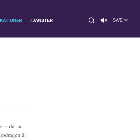
SWE
IKATIONER
TJÄNSTER
r – det är
uppdragen är