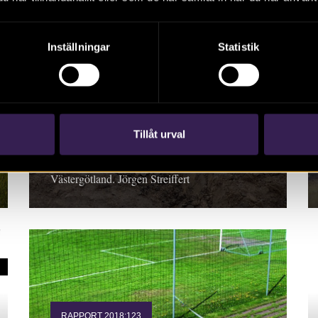
Inställningar
Statistik
RAPPORT 2018:118
E20 Bälinge–Siene
Tillåt urval
Rapport 2018:118. Arkeologisk undersökning,
Västergötland. Jörgen Streiffert
RAPPORT 2018:123