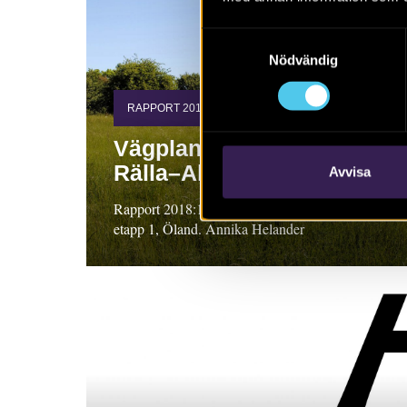
Samtyckesval
Nödvändig
RAPPORT 2018:115
Vägplan för sträckan
Rälla–Algutsrum
Avvisa
Rapport 2018:115. Arkeologisk utredning,
etapp 1, Öland. Annika Helander