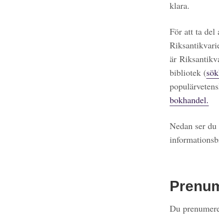
klara.
För att ta del
Riksantikvari
är Riksantikv
bibliotek (
sök
populärvetens
bokhandel.
Nedan ser du 
informationsb
Prenu
Du prenumerer