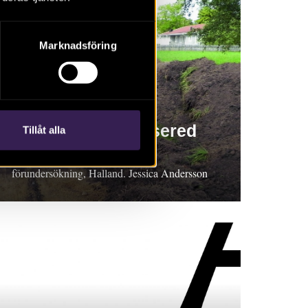
Marknadsföring
RAPPORT 2018:129
En boplats i Algusered
Tillåt alla
Rapport 2018:129. Arkeologisk
förundersökning, Halland. Jessica Andersson