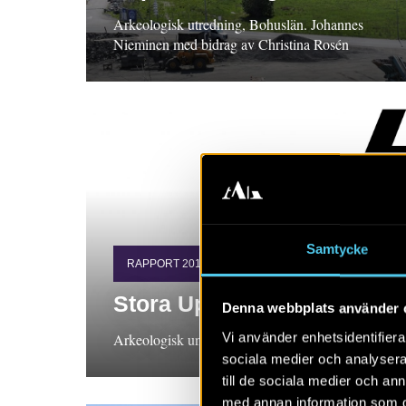
Arkeologisk utredning, Bohuslän. Johannes
Nieminen med bidrag av Christina Rosén
Samtycke
RAPPORT 2018:52
Stora Uppåkra 8:8. UAC
Denna webbplats använder 
Vi använder enhetsidentifierar
Arkeologisk undersökning, Skåne Kennet Stark
sociala medier och analysera 
till de sociala medier och a
med annan information som du 