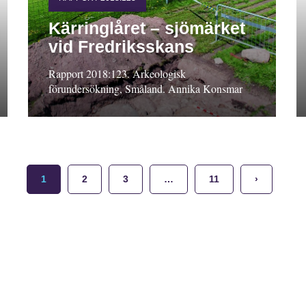
Kärringlåret – sjömärket
vid Fredriksskans
Rapport 2018:123. Arkeologisk
förundersökning, Småland. Annika Konsmar
1
2
3
…
11
›