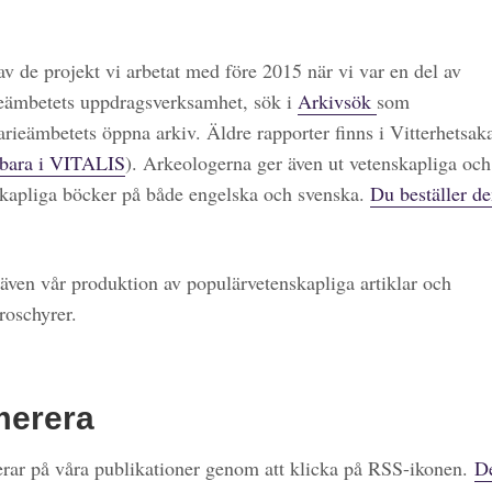
 av de projekt vi arbetat med före 2015 när vi var en del av
eämbetets uppdragsverksamhet, sök i
Arkivsök
som
arieämbetets öppna arkiv. Äldre rapporter finns i Vitterhetsa
bara i VITALIS
). Arkeologerna ger även ut vetenskapliga och
kapliga böcker på både engelska och svenska.
Du beställer de
även vår produktion av populärvetenskapliga artiklar och
roschyrer.
merera
ar på våra publikationer genom att klicka på RSS-ikonen.
De