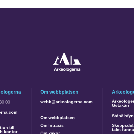
eologerna
Om webbplatsen
Arkeologe
Arkeologer 
webb@arkeologerna.com
 80 00
Getakärr
erna.com
Ståpälsfyn
Om webbplatsen
Om Intrasis
Skeppsdela
ion till
talet funn
h kontor
Om kakor