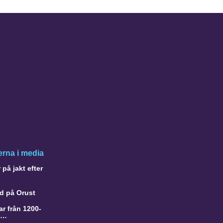
rna i media
på jakt efter
d på Orust
r från 1200-
a…