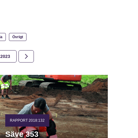
la
Övrigt
2023
2022
2021
2020
2019
2018
RAPPORT 2018:132
Säve 353