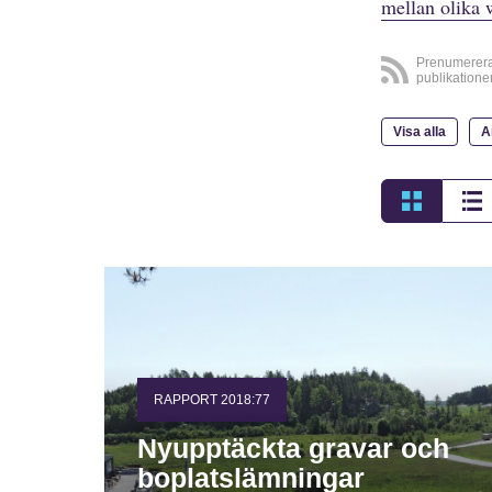
mellan olika 
Prenumerer
publikatione
Visa alla
A
RAPPORT 2018:77
Nyupptäckta gravar och
boplatslämningar