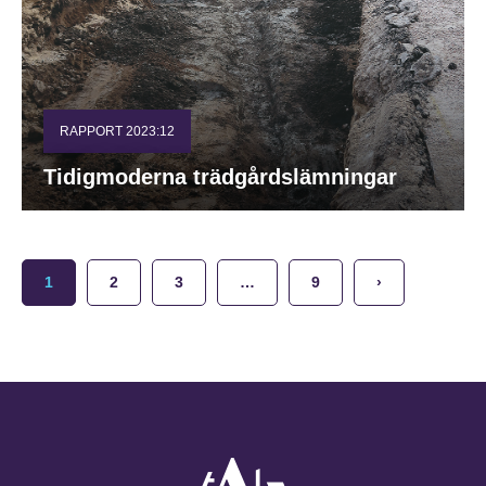
RAPPORT 2023:12
Tidigmoderna trädgårdslämningar
1
2
3
…
9
›