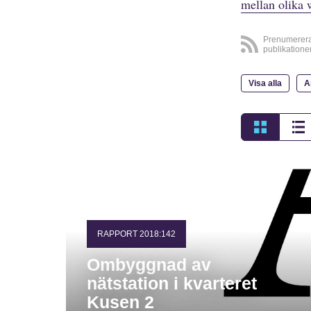
mellan olika 
Prenumerer
publikatione
Visa alla
A
RAPPORT 2018:142
Ombyggnad av
nätstation i kvarteret
Kusen 2