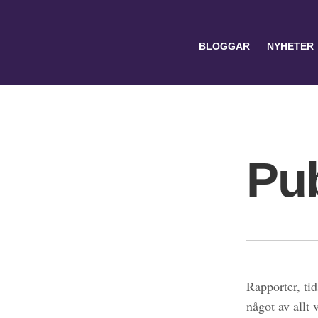
BLOGGAR
NYHETER
Pub
Search
for:
Rapporter, tid
något av allt