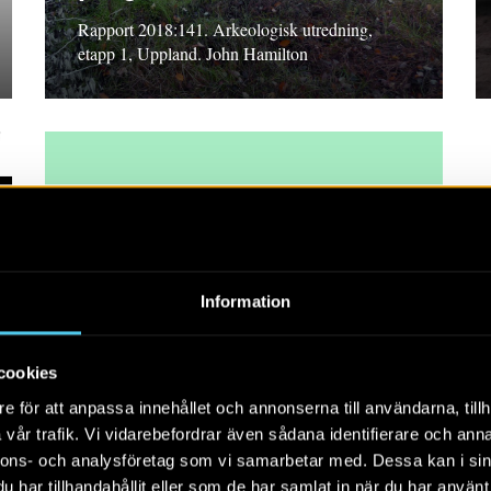
Rapport 2018:141. Arkeologisk utredning,
etapp 1, Uppland. John Hamilton
PM 2018
Information
Fiber i Dybro
PM Arkeologisk utredning i form av
cookies
schaktningsövervakning, Södermanland. Louise
e för att anpassa innehållet och annonserna till användarna, tillh
Evanni
vår trafik. Vi vidarebefordrar även sådana identifierare och anna
nnons- och analysföretag som vi samarbetar med. Dessa kan i sin
har tillhandahållit eller som de har samlat in när du har använt 