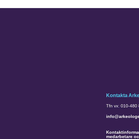
Kontakta Ark
Tfn vx: 010-480
info@arkeolog
Kontaktinformat
medarbetare oc