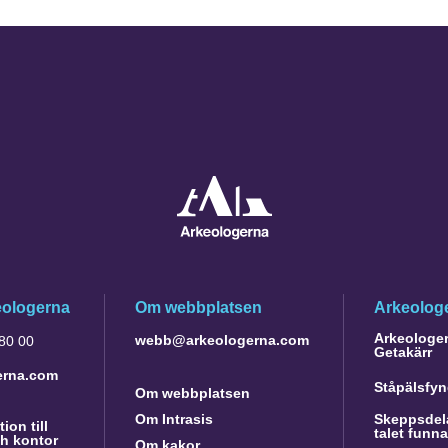
eologerna
Om webbplatsen
Arkeologe
Arkeologer 
webb@arkeologerna.com
 80 00
Getakärr
erna.com
Ståpälsfyn
Om webbplatsen
Om Intrasis
Skeppsdela
ion till
talet funn
h kontor
Om kakor