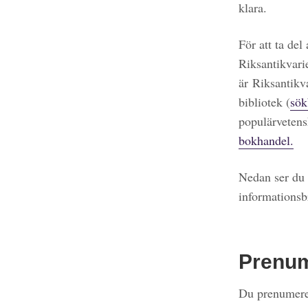
klara.
För att ta del
Riksantikvari
är Riksantikv
bibliotek (
sök
populärvetens
bokhandel.
Nedan ser du 
informationsb
Prenu
Du prenumerer