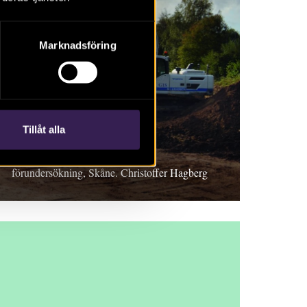
Marknadsföring
RAPPORT 2018:104
Tågarp 17:1
Tillåt alla
Rapport 2018:104. Arkeologisk
förundersökning, Skåne. Christoffer Hagberg