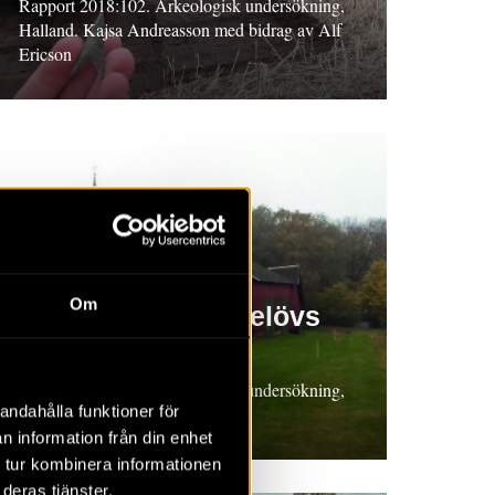
Rapport 2018:102. Arkeologisk undersökning,
Halland. Kajsa Andreasson med bidrag av Alf
Ericson
RAPPORT 2018:140
Om
Gård nr 10 i Nöbbelövs
by
Rapport 2018:140. Arkeologisk undersökning,
andahålla funktioner för
Skåne. Mats Anglert
n information från din enhet
 tur kombinera informationen
deras tjänster.