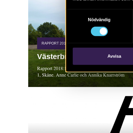
Samtyckesval
Nödvändig
RAPPORT 2018:138
Västerbro
Avvisa
Rapport 2018:138. Arkeologisk utredning, steg
1, Skåne. Anne Carlie och Annika Knarrström