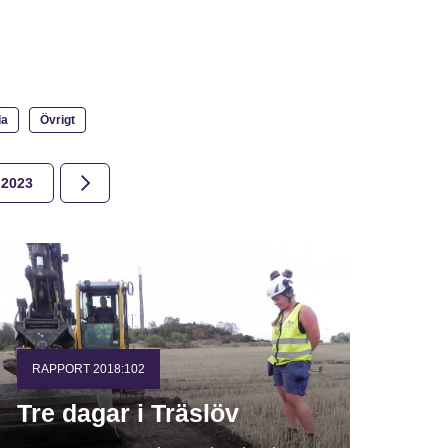
la
Övrigt
2023
2022
2021
2020
2019
2018
RAPPORT 2018:102
Tre dagar i Träslöv