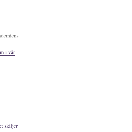
kademiens
m i vår
t skiljer