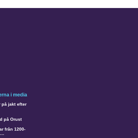
rna i media
på jakt efter
d på Orust
r från 1200-
a…