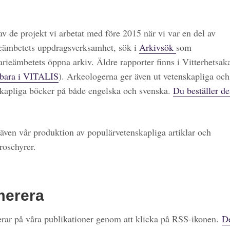
 av de projekt vi arbetat med före 2015 när vi var en del av
eämbetets uppdragsverksamhet, sök i
Arkivsök
som
arieämbetets öppna arkiv. Äldre rapporter finns i Vitterhetsa
bara i VITALIS
). Arkeologerna ger även ut vetenskapliga och
kapliga böcker på både engelska och svenska.
Du beställer de
även vår produktion av populärvetenskapliga artiklar och
roschyrer.
merera
ar på våra publikationer genom att klicka på RSS-ikonen.
De