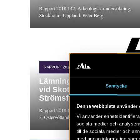
Rapport 2018:142. Arkeologisk undersökning,
Stockholm, Uppland. Peter Berg
RAPPORT 2018:130
Lämningar från stenålder
Samtycke
vid Skottsätter i
Strömsfors
Denna webbplats använder 
Rapport 2018:130. Arkeologisk utredning etapp
Vi använder enhetsidentifierar
2, Östergötland. Fredrik Molin
sociala medier och analysera 
till de sociala medier och a
med annan information som du 