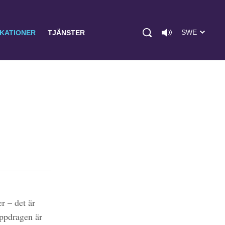
SWE
IKATIONER
TJÄNSTER
r – det är
uppdragen är