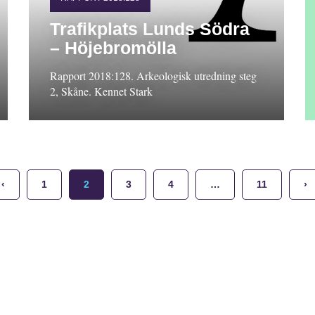
Trafikplats Lunds Södra
– Höjebromölla
Rapport 2018:128. Arkeologisk utredning steg
2, Skåne. Kennet Stark
‹
1
2
3
4
…
11
›