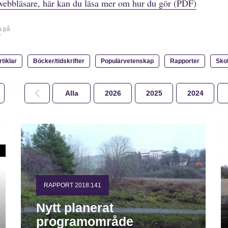
webbläsare, här kan du läsa mer om hur du gör (PDF)
a på
r
rtiklar
Böcker/tidskrifter
Populärvetenskap
Rapporter
Sko
Alla
2026
2025
2024
RAPPORT 2018:141
Nytt planerat
programområde