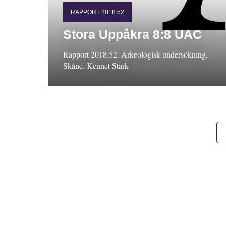
RAPPORT 2018:52
Stora Uppåkra 8:8 UAC
Rapport 2018:52. Arkeologisk undersökning,
Skåne. Kennet Stark