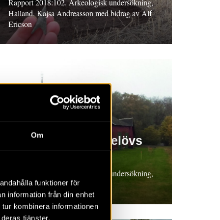
Rapport 2018:102. Arkeologisk undersökning,
Halland. Kajsa Andreasson med bidrag av Alf
Ericson
RAPPORT 2018:140
Om
Gård nr 10 i Nöbbelövs
by
Rapport 2018:140. Arkeologisk undersökning,
andahålla funktioner för
Skåne. Mats Anglert
n information från din enhet
 tur kombinera informationen
deras tjänster.