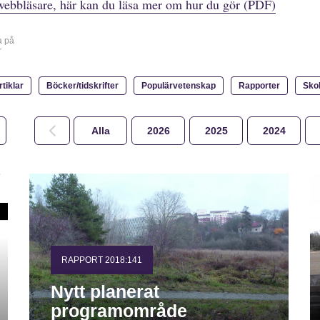
webbläsare, här kan du läsa mer om hur du gör (PDF)
a på
r
rtiklar
Böcker/tidskrifter
Populärvetenskap
Rapporter
Sko
Alla
2026
2025
2024
RAPPORT 2018:141
Nytt planerat
programområde