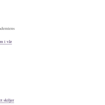
kademiens
m i vår
t skiljer