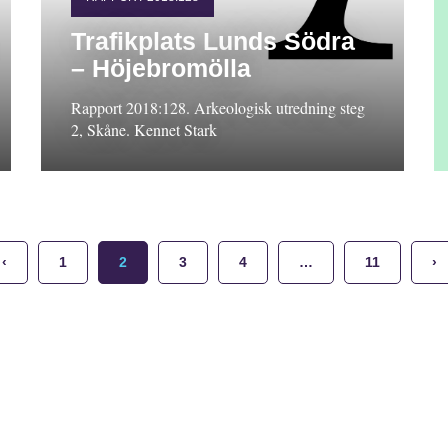
Trafikplats Lunds Södra
– Höjebromölla
Rapport 2018:128. Arkeologisk utredning steg
2, Skåne. Kennet Stark
‹
1
2
3
4
…
11
›