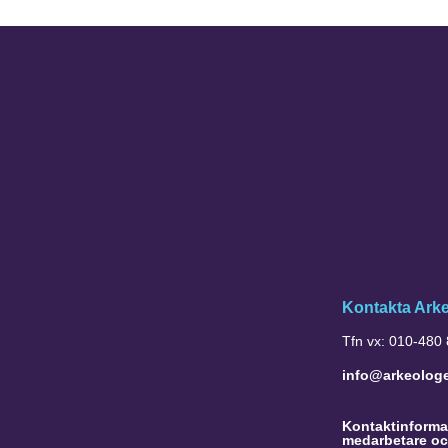
Kontakta Ark
Tfn vx: 010-480
info@arkeolog
Kontaktinformat
medarbetare oc