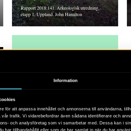
Rapport 2018:141. Arkeologisk utredning,
etapp 1, Uppland. John Hamilton
PM 2018
Information
Fiber i Dybro
PM Arkeologisk utredning i form av
cookies
schaktningsövervakning, Södermanland. Louise
e för att anpassa innehållet och annonserna till användarna, tillh
Evanni
vår trafik. Vi vidarebefordrar även sådana identifierare och anna
nnons- och analysföretag som vi samarbetar med. Dessa kan i sin
har tillhandahållit eller som de har samlat in när du har använt 