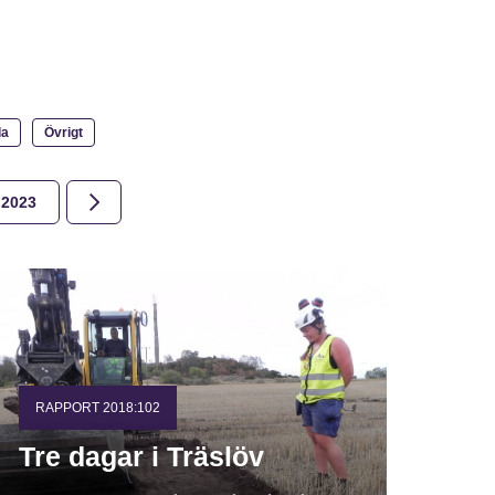
la
Övrigt
2023
2022
2021
2020
2019
2018
RAPPORT 2018:102
Tre dagar i Träslöv