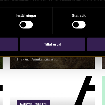
Inställningar
Statistik
RAPPORT 2018:108
Från stenålder i
Vombsänkan till järnålder
på Lundaslätten
Tillåt urval
Rapport 2018:108. Arkeologisk utredning steg
1, Skåne. Annika Knarrström
RAPPORT 2018:128