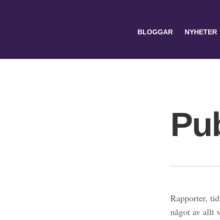
BLOGGAR
NYHETER
Pub
Search
for:
Rapporter, tid
något av allt