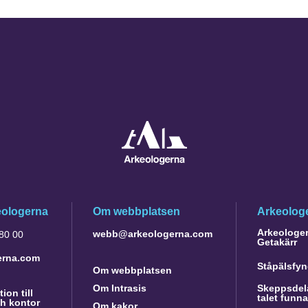
eologerna
Om webbplatsen
Arkeologe
Arkeologer 
webb@arkeologerna.com
 80 00
Getakärr
erna.com
Ståpälsfyn
Om webbplatsen
Om Intrasis
Skeppsdela
ion till
talet funn
h kontor
Om kakor