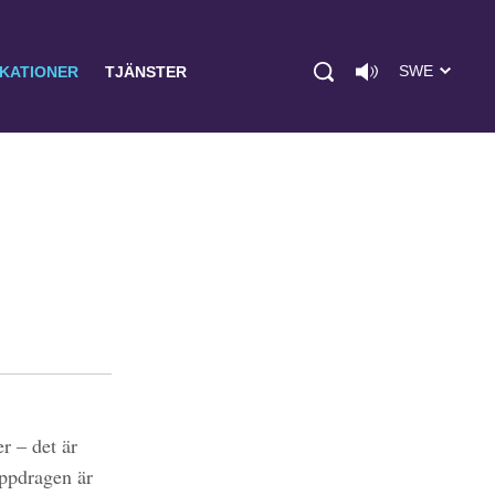
SWE
IKATIONER
TJÄNSTER
r – det är
uppdragen är