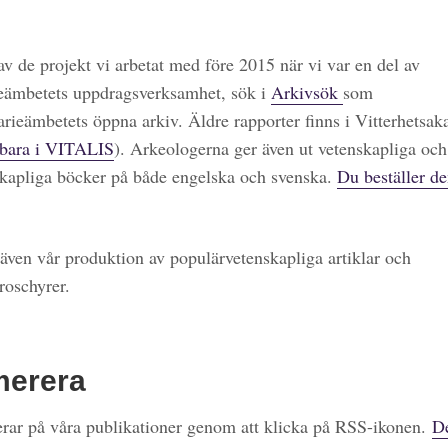
 av de projekt vi arbetat med före 2015 när vi var en del av
eämbetets uppdragsverksamhet, sök i
Arkivsök
som
arieämbetets öppna arkiv. Äldre rapporter finns i Vitterhetsa
bara i VITALIS
). Arkeologerna ger även ut vetenskapliga och
kapliga böcker på både engelska och svenska.
Du beställer de
även vår produktion av populärvetenskapliga artiklar och
roschyrer.
merera
ar på våra publikationer genom att klicka på RSS-ikonen.
De