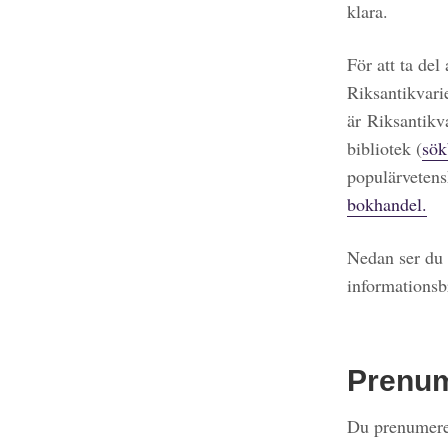
klara.
För att ta del
Riksantikvari
är Riksantikv
bibliotek (
sök
populärvetens
bokhandel.
Nedan ser du 
informationsb
Prenu
Du prenumerer