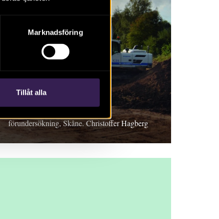
Marknadsföring
RAPPORT 2018:104
Tågarp 17:1
Tillåt alla
Rapport 2018:104. Arkeologisk
förundersökning, Skåne. Christoffer Hagberg