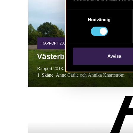
Samtyckesval
Nödvändig
RAPPORT 2018:138
Västerbro
Avvisa
Rapport 2018:138. Arkeologisk utredning, steg
1, Skåne. Anne Carlie och Annika Knarrström