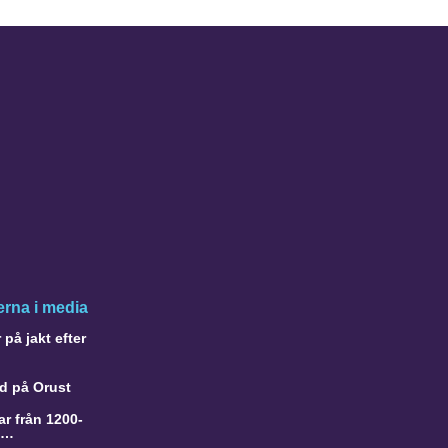
rna i media
på jakt efter
d på Orust
r från 1200-
a…