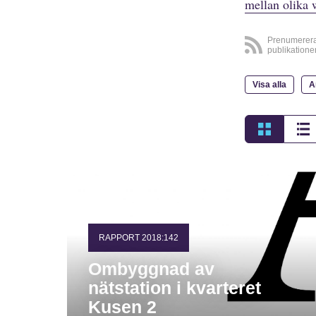
mellan olika 
Prenumerer
publikatione
Visa alla
A
RAPPORT 2018:142
Ombyggnad av
nätstation i kvarteret
Kusen 2