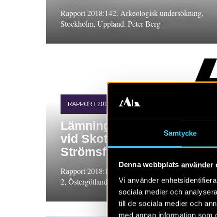
Rapport 2018:142. Arkeologisk undersökning,
Stockholm, Uppland. Peter Berg
RAPPORT 2018:130
Lämningar från stenålder
Samtycke
vid Skottsätter i
Strömsfors
Denna webbplats använder 
Rapport 2018:130. Arkeologisk utredning etapp
Vi använder enhetsidentifierar
2, Östergötland. Fredrik Molin
sociala medier och analysera 
till de sociala medier och a
med annan information som du 