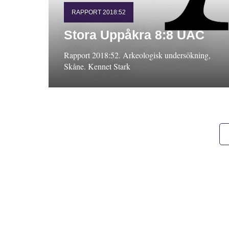
RAPPORT 2018:52
Stora Uppåkra 8:8 UAC
Rapport 2018:52. Arkeologisk undersökning,
Skåne. Kennet Stark