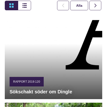
Alla
2026
RAPPORT 2019:120
Sökschakt söder om Dingle