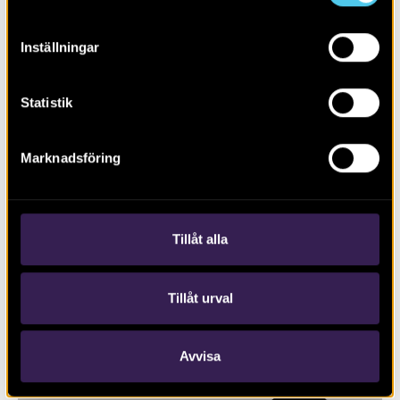
Inställningar
Statistik
Marknadsföring
RAPPORT 2019:74
Johannesborgsparken
Tillåt alla
Tillåt urval
Avvisa