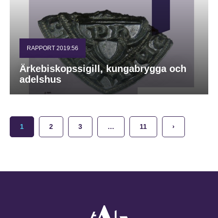
RAPPORT 2019:56
Ärkebiskopssigill, kungabrygga och
adelshus
1
2
3
…
11
›