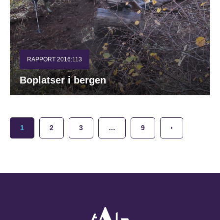
RAPPORT 2016:113
Boplatser i bergen
1
2
3
…
9
›