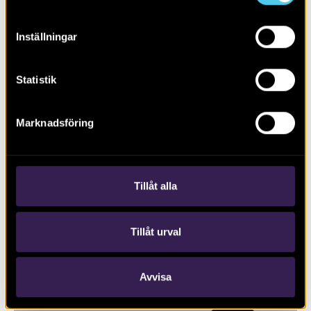
Inställningar
Statistik
Marknadsföring
RAPPORT 2016:77
Båthus, stadsgårdar och stadsliv
Tillåt alla
Tillåt urval
Avvisa