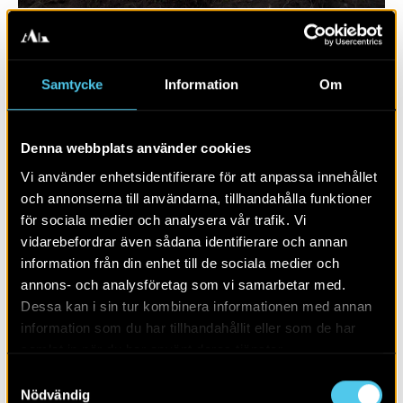
Samtycke
Information
Om
Denna webbplats använder cookies
Vi använder enhetsidentifierare för att anpassa innehållet
och annonserna till användarna, tillhandahålla funktioner
för sociala medier och analysera vår trafik. Vi
vidarebefordrar även sådana identifierare och annan
RAPPORT 2016:1
information från din enhet till de sociala medier och
annons- och analysföretag som vi samarbetar med.
Utmarkslämningar i Frövis utkant
Dessa kan i sin tur kombinera informationen med annan
information som du har tillhandahållit eller som de har
samlat in när du har använt deras tjänster.
Samtyckesval
Nödvändig