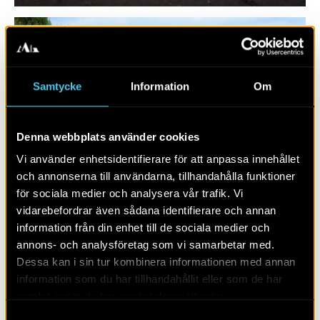
Samtycke
Information
Om
Denna webbplats använder cookies
Vi använder enhetsidentifierare för att anpassa innehållet
och annonserna till användarna, tillhandahålla funktioner
för sociala medier och analysera vår trafik. Vi
vidarebefordrar även sådana identifierare och annan
Från lagunens människor till
information från din enhet till de sociala medier och
bronsålderns bönder
annons- och analysföretag som vi samarbetar med.
Dessa kan i sin tur kombinera informationen med annan
information som du har tillhandahållit eller som de har
samlat in när du har använt deras tjänster.
Samtyckesval