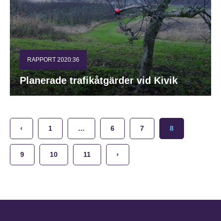
RAPPORT 2020:36
Planerade trafikåtgärder vid Kivik
‹
1
…
6
7
8
9
10
11
›