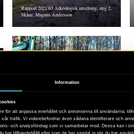
Rapport 2021:65 Arkeologisk utredning, steg 2,
Skåne. Magnus Andersson
RAPPORT 2021:20
Information
På Stallbackas utmark
Rapport 2021:20 Arkeologisk utredning 2020,
cookies
Västergötland. Christina Rosén och Pär
e för att anpassa innehållet och annonserna till användarna, tillh
Connelid
vår trafik. Vi vidarebefordrar även sådana identifierare och anna
nnons- och analysföretag som vi samarbetar med. Dessa kan i sin
har tillhandahållit eller som de har samlat in när du har använt 