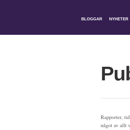
BLOGGAR
NYHETER
Pub
Search
for:
Rapporter, tid
något av allt