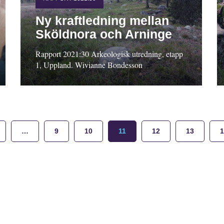
Ny kraftledning mellan
Sköldnora och Arninge
Rapport 2021:30 Arkeologisk utredning, etapp
1, Uppland. Wivianne Bondesson
…
9
10
11
12
13
1