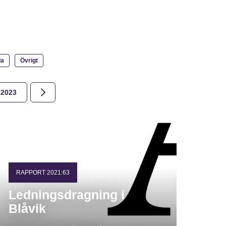
la
Övrigt
2023
2022
2021
2020
2019
2018
RAPPORT 2021:63
Ledningsdragning i
Blåvik