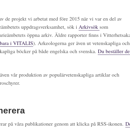
 av de projekt vi arbetat med före 2015 när vi var en del av
eämbetets uppdragsverksamhet, sök i
Arkivsök
som
arieämbetets öppna arkiv. Äldre rapporter finns i Vitterhetsa
bara i VITALIS
). Arkeologerna ger även ut vetenskapliga och
kapliga böcker på både engelska och svenska.
Du beställer de
även vår produktion av populärvetenskapliga artiklar och
roschyrer.
merera
ar på våra publikationer genom att klicka på RSS-ikonen.
De