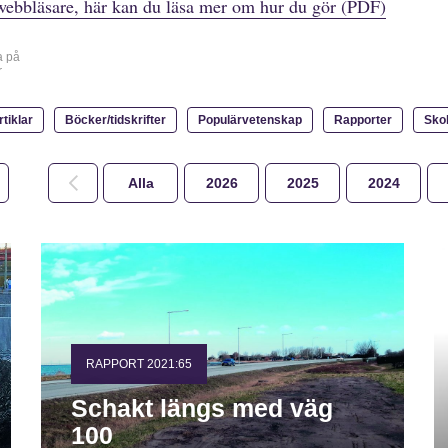
webbläsare, här kan du läsa mer om hur du gör (PDF)
a på
r
rtiklar
Böcker/tidskrifter
Populärvetenskap
Rapporter
Sko
Alla
2026
2025
2024
RAPPORT 2021:65
Schakt längs med väg
100