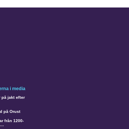
rna i media
på jakt efter
d på Orust
r från 1200-
a…