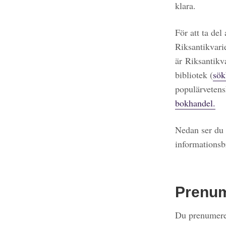
klara.
För att ta del
Riksantikvari
är Riksantikv
bibliotek (
sök
populärvetens
bokhandel.
Nedan ser du 
informationsb
Prenu
Du prenumerer