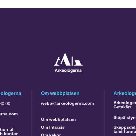
eologerna
Om webbplatsen
Arkeologe
Arkeologer 
webb@arkeologerna.com
 80 00
Getakärr
erna.com
Ståpälsfyn
Om webbplatsen
Om Intrasis
Skeppsdela
ion till
talet funn
h kontor
Om kakor