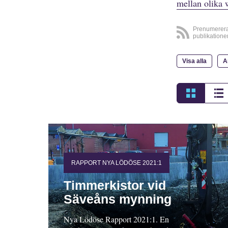
mellan olika 
Prenumerer
publikatione
Visa alla
A
RAPPORT NYA LÖDÖSE 2021:1
Timmerkistor vid
Säveåns mynning
Nya Lödöse Rapport 2021:1. En