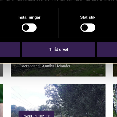
Inställningar
Statistik
RAPPORT 2021:48
Giggen – ett gravfält från
järnåldern
Tillåt urval
Rapport 2021:48 Arkeologisk förundersökning,
Östergötland. Annika Helander
RAPPORT 2021:30