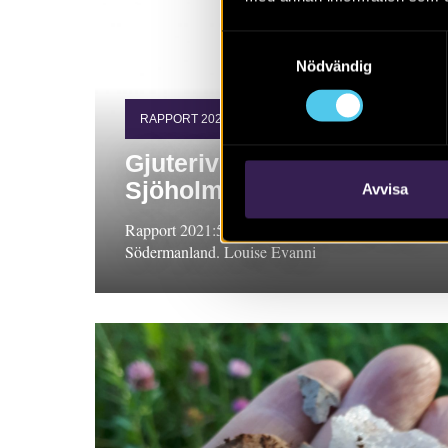
Samtyckesval
Nödvändig
RAPPORT 2021:51
Gjuteriverksamhet vid
Sjöholm
Avvisa
Rapport 2021:51 Arkeologisk förundersökning,
Södermanland. Louise Evanni