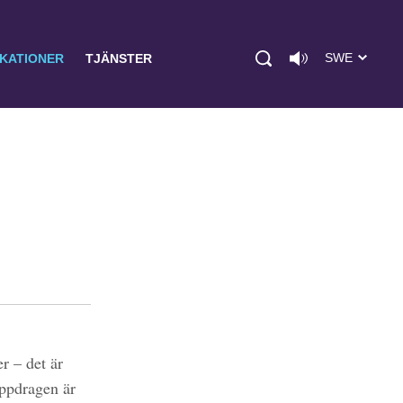
SWE
IKATIONER
TJÄNSTER
r – det är
uppdragen är