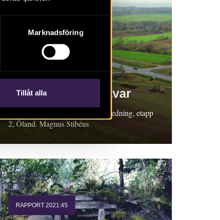
Marknadsföring
RAPPORT 2021:17
Boplatser och gravar
Tillåt alla
Rapport 2021:17 Arkeologisk utredning, etapp
2, Öland. Magnus Stibéus
RAPPORT 2021:45