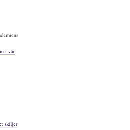
kademiens
m i vår
t skiljer