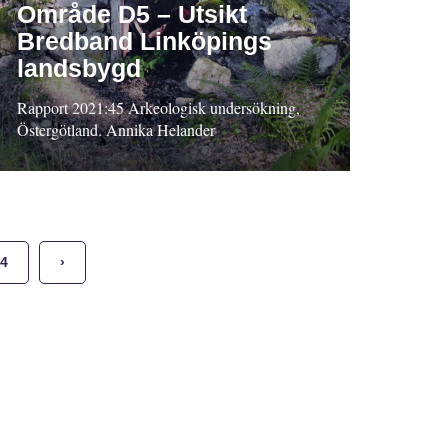
Område D5 – Utsikt
Bredband Linköpings
landsbygd
Rapport 2021:45 Arkeologisk undersökning,
Östergötland. Annika Helander
4
›