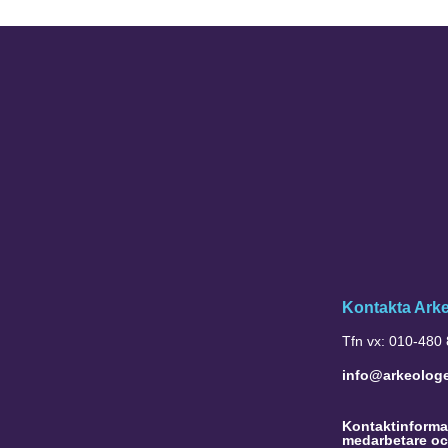
Kontakta Ark
Tfn vx: 010-480
info@arkeolog
Kontaktinformat
medarbetare oc