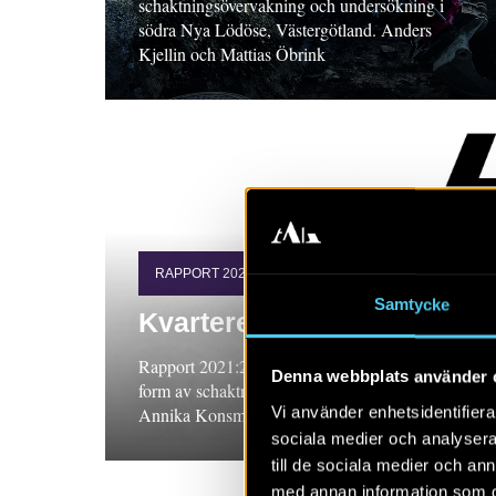
schaktningsövervakning och undersökning i
södra Nya Lödöse, Västergötland. Anders
Kjellin och Mattias Öbrink
RAPPORT 2021:23
Samtycke
Kvarteret Doppingen
Rapport 2021:23 Arkeologisk undersökning i
Denna webbplats använder 
form av schaktningsövervakning, Östergötland.
Vi använder enhetsidentifierar
Annika Konsmar
sociala medier och analysera 
till de sociala medier och a
med annan information som du 