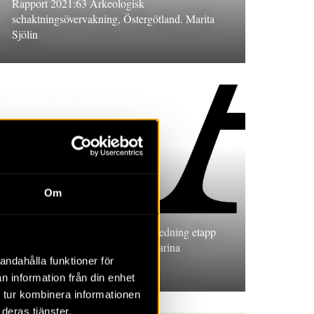
Rapport 2021:63 Arkeologisk
schaktningsövervakning, Östergötland. Marita
Sjölin
RAPPORT 2021:25
Om
Elväg utmed E20
Rapport 2021:25 Arkeologisk utredning etapp
1, Närke. Louise Evanni och Katarina
andahålla funktioner för
Appelgren
n information från din enhet
 tur kombinera informationen
deras tjänster.