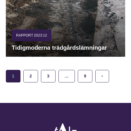
RAPPORT 2023:12
Tidigmoderna trädgårdslämningar
1
2
3
…
9
›