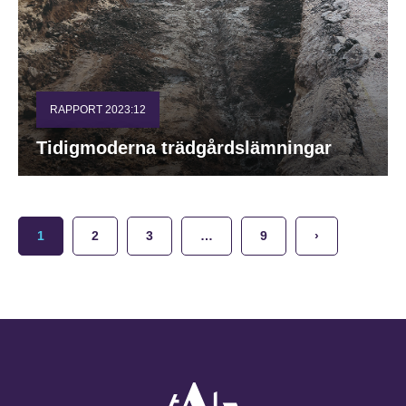
RAPPORT 2023:12
Tidigmoderna trädgårdslämningar
1
2
3
…
9
›