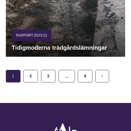
RAPPORT 2023:12
Tidigmoderna trädgårdslämningar
1
2
3
…
9
›