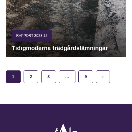
RAPPORT 2023:12
Tidigmoderna trädgårdslämningar
1
2
3
…
9
›