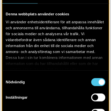
Efter Trafikverkets val att förlägga gång- och
cykelvägen på den södra sidan av befintlig väg visade
Denna webbplats använder cookies
sig delar av utredningsobjekt UO6 beröras. Inom det
cirka 1 600 kvadratmeterstora utredningsområdet togs
Vi använder enhetsidentifierare för att anpassa innehållet
sju sökschakt upp på totalt 127 kvadratmeter. Inga spår
och annonserna till användarna, tillhandahålla funktioner
efter förhistoriska aktiviteter, varken som matjordsfynd,
för sociala medier och analysera vår trafik. Vi
anläggningar/nedgrävningar eller ristningar på
vidarebefordrar även sådana identifierare och annan
anträffade stenblock påträffades. Efter den utförda
information från din enhet till de sociala medier och
arkeologiska utredningen steg 1 och 2 kvarstår inga
annons- och analysföretag som vi samarbetar med.
antikvariska intressen inom det av Trafikverket angivna
Dessa kan i sin tur kombinera informationen med annan
området för gång- och cykelvägen.
information som du har tillhandahållit eller som de har
samlat in när du har använt deras tjänster.
Samtyckesval
LÄS MER OM:
Nödvändig
PUBLIKATION
RAPPORTER
SKÅNE
Inställningar
BOPLATS
BYTOMT
FÄRDVÄG
NYARE TID
SKÅNE