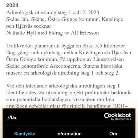
2024
Arkeologisk utredning steg 1 och 2, 2023
Skåne län, Skåne, Östra Göinge kommun, Knislinge
och Hjärsås socknar
Nathalie Hyll med bidrag av Alf Ericsson
Trafikverket planerar att bygga en cirka 3,5 kilometer
lång gång- och cykelväg mellan Knislinge och Hjärsås i
Östra Göinge kommun. På uppdrag av Länsstyrelsen
Skåne genomförde Arkeologerna, Statens historiska
museer en arkeologisk utredning steg 1 och steg 2.
Vid den inledande arkeologiska utredningen steg 1
identifierades sex utredningsobjekt preliminärt bedömda
som potentiella boplatslägen, vissa även möjliga
gravlägen och/eller plats för rituella handlingar (UO1–
6). Därtill inventerades även två nya fornlämningar (E7–
8) vilket utgjordes av en lägenhetsbebyggelse i form av
en torplämning och en färdväg i form av en bevarad del
av gamla landsvägen mellan Knislinge och Hjärsås.
Samtycke
Information
Om