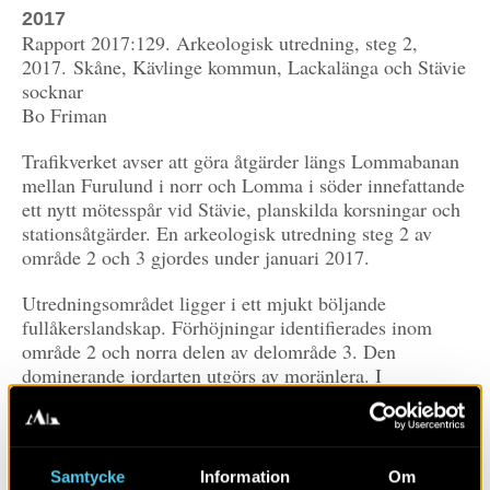
2017
Rapport 2017:129. Arkeologisk utredning, steg 2,
2017. Skåne, Kävlinge kommun, Lackalänga och Stävie
socknar
Bo Friman
Trafikverket avser att göra åtgärder längs Lommabanan
mellan Furulund i norr och Lomma i söder innefattande
ett nytt mötesspår vid Stävie, planskilda korsningar och
stationsåtgärder. En arkeologisk utredning steg 2 av
område 2 och 3 gjordes under januari 2017.
Utredningsområdet ligger i ett mjukt böljande
fullåkerslandskap. Förhöjningar identifierades inom
område 2 och norra delen av delområde 3. Den
dominerande jordarten utgörs av moränlera. I
närområdet finns inventerade och undersökta boplatser
framförallt från yngre stenålder men även befintliga
eller överplöjda bronsåldershögar samt
boplatslämningar från yngre bronsålder.
Samtycke
Information
Om