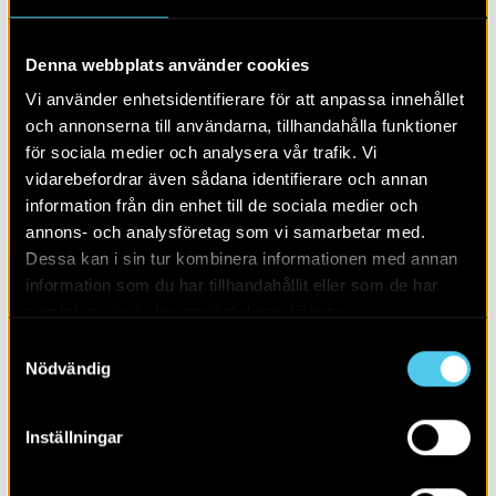
Resultatet av förundersökningen visar på riklig
förekomst av boplatslämningar troligen från perioden
Denna webbplats använder cookies
yngre bronsålder-äldre järnålder (cirka 1100 f. Kr.–400
e. Kr.) inom en höjdplatå i norra delen av område 3. I
Vi använder enhetsidentifierare för att anpassa innehållet
södra delen har tidigare legat en våtmark. Här
och annonserna till användarna, tillhandahålla funktioner
påträffades endast enstaka fornlämningar. Endast ett
för sociala medier och analysera vår trafik. Vi
mindre antal spridda boplatslämningar utan synlig
vidarebefordrar även sådana identifierare och annan
struktur registrerades i område 2. Fortsatta arkeologiska
information från din enhet till de sociala medier och
undersökningar förslås för höjdplatån väster och öster
annons- och analysföretag som vi samarbetar med.
om järnvägen i område 3.
Dessa kan i sin tur kombinera informationen med annan
information som du har tillhandahållit eller som de har
samlat in när du har använt deras tjänster.
LÄS MER OM:
Samtyckesval
Nödvändig
PUBLIKATION
RAPPORTER
SKÅNE
BOPLATS
GROP
HÄRD
LOMMABANAN
SKÅNE
STOLPHÅL
Inställningar
STÄVIE