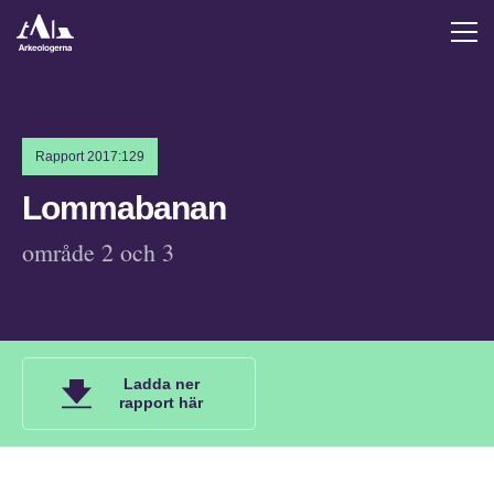
Rapport 2017:129
Lommabanan
område 2 och 3
Ladda ner
rapport här