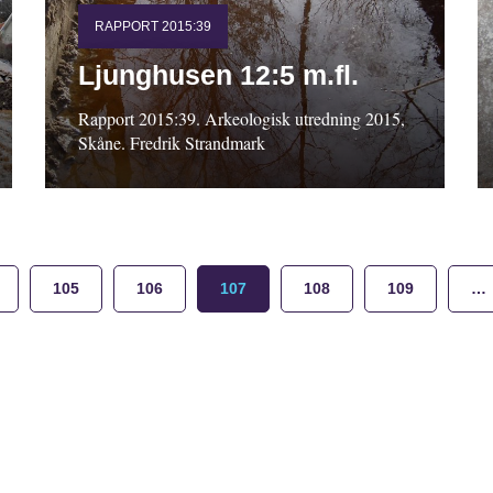
RAPPORT 2015:39
Ljunghusen 12:5 m.fl.
Rapport 2015:39. Arkeologisk utredning 2015,
Skåne. Fredrik Strandmark
105
106
107
108
109
…