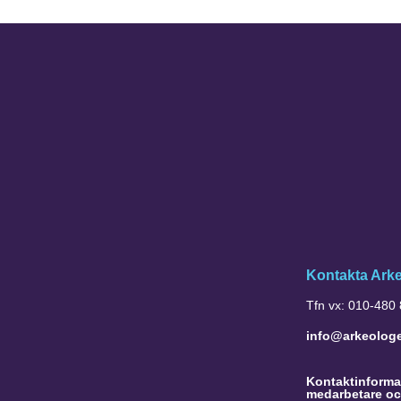
Kontakta Ark
Tfn vx: 010-480
info@arkeolog
Kontaktinformat
medarbetare oc