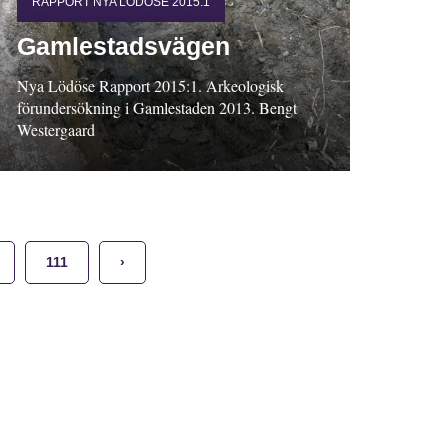
RAPPORT NYA LÖDÖSE 2015:1
Gamlestadsvägen
Nya Lödöse Rapport 2015:1. Arkeologisk
förundersökning i Gamlestaden 2013. Bengt
Westergaard
111
›