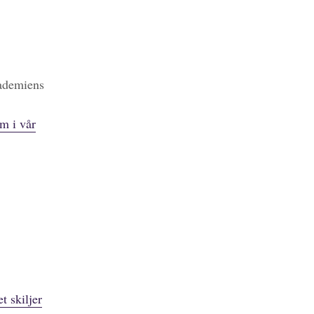
kademiens
m i vår
t skiljer