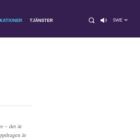
SWE
IKATIONER
TJÄNSTER
r – det är
uppdragen är