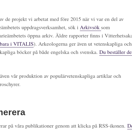
 av de projekt vi arbetat med före 2015 när vi var en del av
eämbetets uppdragsverksamhet, sök i
Arkivsök
som
arieämbetets öppna arkiv. Äldre rapporter finns i Vitterhetsa
bara i VITALIS
). Arkeologerna ger även ut vetenskapliga och
kapliga böcker på både engelska och svenska.
Du beställer de
även vår produktion av populärvetenskapliga artiklar och
roschyrer.
merera
ar på våra publikationer genom att klicka på RSS-ikonen.
De