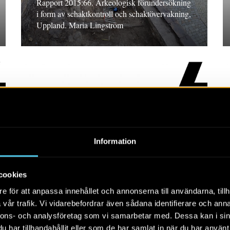
Rapport 2015:66. Arkeologisk förundersökning
i form av schaktkontroll och schaktövervakning,
Uppland. Maria Lingström
RAPPORT 2015:58
Information
Skärvstenshögar i
Borsökna
cookies
Rapport 2015:58. Arkeologisk
e för att anpassa innehållet och annonserna till användarna, tillh
förundersökning, Södermanland. Louise Evanni
vår trafik. Vi vidarebefordrar även sådana identifierare och anna
nnons- och analysföretag som vi samarbetar med. Dessa kan i sin
har tillhandahållit eller som de har samlat in när du har använt 