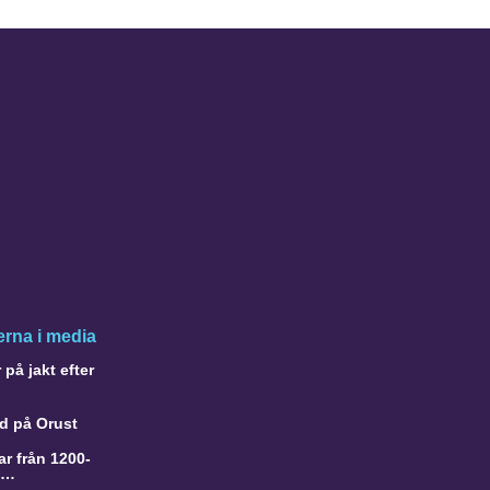
rna i media
på jakt efter
d på Orust
r från 1200-
a…