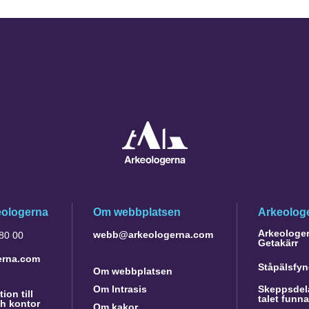
eologerna
Om webbplatsen
Arkeologe
Arkeologer 
webb@arkeologerna.com
 80 00
Getakärr
erna.com
Ståpälsfyn
Om webbplatsen
Om Intrasis
Skeppsdela
ion till
talet funn
h kontor
Om kakor