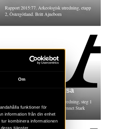
Rapport 2015:77. Arkeologisk utredning, etapp
2, Östergötland. Britt Ajneborn
RAPPORT 2015:40
Om
Väg 13 vid Assmåsa
Rapport 2015:40. Arkeologisk utredning, steg 1
andahålla funktioner för
2014, Skåne. Anne Carlie och Kennet Stark
n information från din enhet
 tur kombinera informationen
deras tjänster.