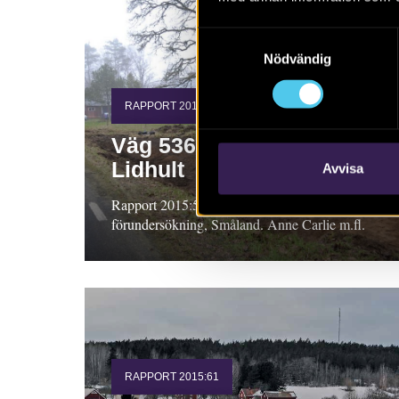
Samtyckesval
Nödvändig
RAPPORT 2015:52
Väg 536 Glamshult-
Lidhult
Avvisa
Rapport 2015:52. Arkeologisk
förundersökning, Småland. Anne Carlie m.fl.
RAPPORT 2015:61