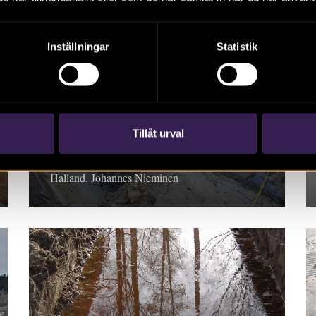
Inställningar
Statistik
RAPPORT 2015:56
Arkeologi inför
Varbergstunneln
Tillåt urval
Rapport 2015:56. Arkeologisk utredning,
Halland. Johannes Nieminen