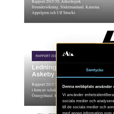
Rapport 2015:70. Arkeologisk
förundersökning, Södermanland. Katarina
Appelgren och Ulf Strucke
RAPPORT 2015:76
Ledningsdragning vid
Samtycke
Askeby kloster
Rapport 2015:76. Arkeologisk förundersökning
Denna webbplats använder 
i form av schaktningsövervakning,
Vi använder enhetsidentifierar
Östergötland. Rikard Hedvall
sociala medier och analysera 
till de sociala medier och a
med annan information som du 