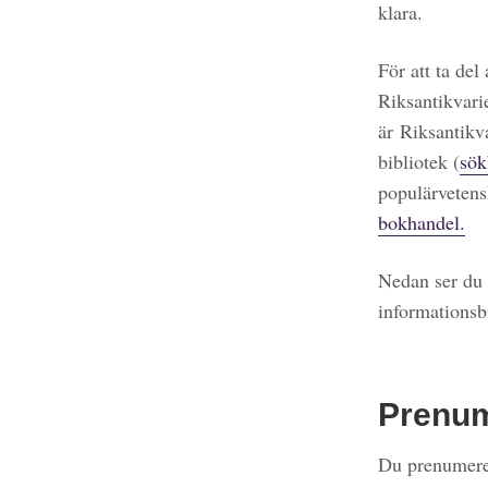
klara.
För att ta del
Riksantikvari
är Riksantikv
bibliotek (
sök
populärvetens
bokhandel.
Nedan ser du 
informationsb
Prenu
Du prenumerer