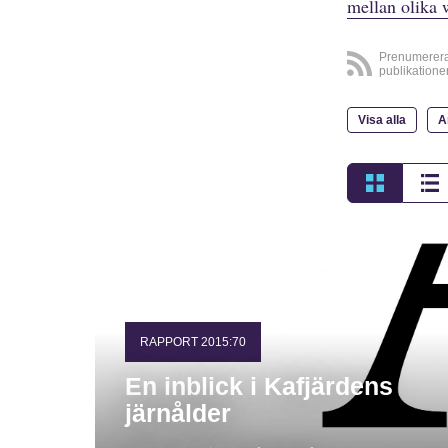
mellan olika 
Prenumerer
publikatione
Visa alla
A
RAPPORT 2015:70
En inblick i Kafjärdens
järnålder