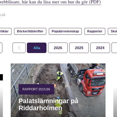
webbläsare, här kan du läsa mer om hur du gör (PDF)
a på
r
rtiklar
Böcker/tidskrifter
Populärvetenskap
Rapporter
Sko
Alla
2026
2025
2024
RAPPORT 2015:66
Palatslämningar på
Riddarholmen