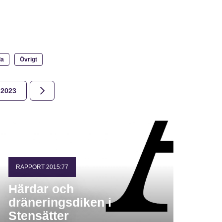
la
Övrigt
2023
2022
2021
2020
2019
2018
RAPPORT 2015:77
Härdar och
dräneringsdiken i
Stensätter