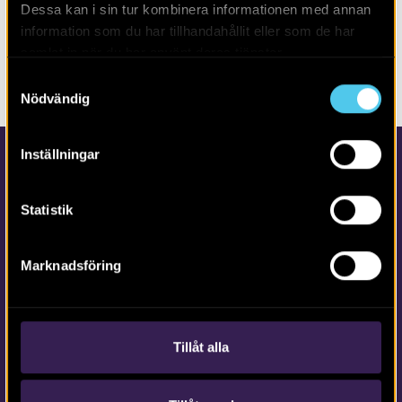
Dessa kan i sin tur kombinera informationen med annan
information som du har tillhandahållit eller som de har
‹
1
…
9
10
11
samlat in när du har använt deras tjänster.
Samtyckesval
Nödvändig
Inställningar
Statistik
Marknadsföring
Kontakta Arkeologerna
Tfn vx: 010-480 80 00
info@arkeologerna.com
Tillåt alla
Kontaktinformation till medarbetare och kontor