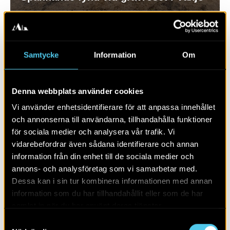
Samtycke
Information
Om
Denna webbplats använder cookies
Vi använder enhetsidentifierare för att anpassa innehållet
och annonserna till användarna, tillhandahålla funktioner
för sociala medier och analysera vår trafik. Vi
vidarebefordrar även sådana identifierare och annan
UPPDRAG
information från din enhet till de sociala medier och
annons- och analysföretag som vi samarbetar med.
Händelser vid ett gravröse
Dessa kan i sin tur kombinera informationen med annan
information som du har tillhandahållit eller som de har
samlat in när du har använt deras tjänster.
Samtyckesval