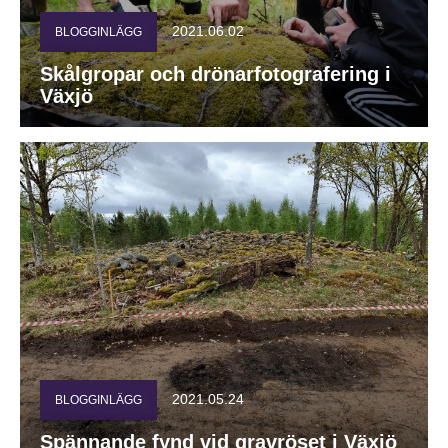
2021.06.02
BLOGGINLÄGG
Skålgropar och drönarfotografering i
Växjö
2021.05.24
BLOGGINLÄGG
Spännande fynd vid gravröset i Växjö