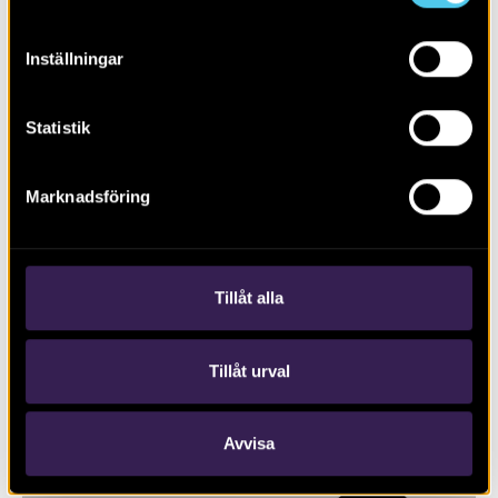
Inställningar
Statistik
Marknadsföring
RAPPORT 2016:111
S:ta Gertruds kapell och kapellbäcken
Tillåt alla
Tillåt urval
Avvisa