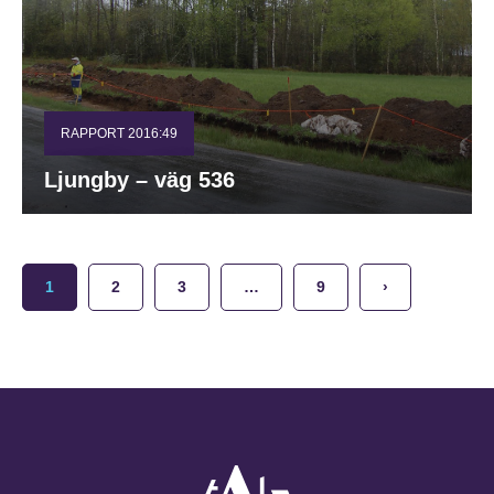
RAPPORT 2016:49
Ljungby – väg 536
1
2
3
…
9
›