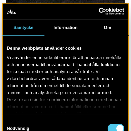
Samtycke
Information
Om
Denna webbplats använder cookies
Vi använder enhetsidentifierare för att anpassa innehållet
och annonserna till användarna, tillhandahålla funktioner
för sociala medier och analysera vår trafik. Vi
vidarebefordrar även sådana identifierare och annan
RAPPORT 2016:77
information från din enhet till de sociala medier och
annons- och analysföretag som vi samarbetar med.
Båthus, stadsgårdar och stadsliv
Dessa kan i sin tur kombinera informationen med annan
information som du har tillhandahållit eller som de har
samlat in när du har använt deras tjänster.
Samtyckesval
Nödvändig