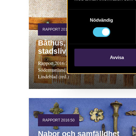
Samtyckesval
Nödvändig
RAPPORT 2016:77
Båthus, stadsgårdar och
stadsliv
Avvisa
Rapport 2016:77. Arkeologisk undersökning,
Södermanland. Annika Nordström och Karin
Lindeblad (red.)
RAPPORT 2016:50
Nabor och samfälldhet