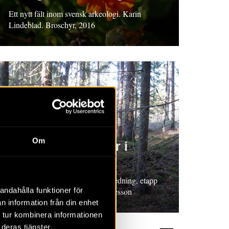
Ett nytt fält inom svensk arkeologi. Karin
Lindeblad. Broschyr, 2016
RAPPORT 2016:1
Om
Utmarkslämningar i
Frövis utkant
Rapport 2016:1. Arkeologisk utredning, etapp
andahålla funktioner för
1, Västmanland. Wivianne Bondesson
n information från din enhet
 tur kombinera informationen
deras tjänster.