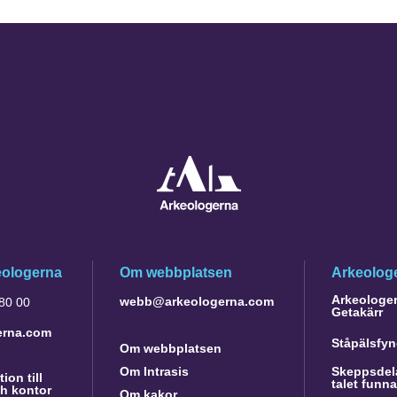
eologerna
Om webbplatsen
Arkeologe
Arkeologer 
webb@arkeologerna.com
 80 00
Getakärr
erna.com
Ståpälsfyn
Om webbplatsen
Om Intrasis
Skeppsdela
ion till
talet funn
h kontor
Om kakor