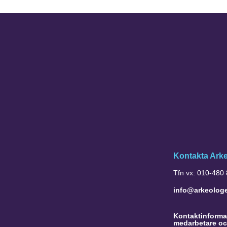
Kontakta Ark
Tfn vx: 010-480
info@arkeolog
Kontaktinformat
medarbetare oc