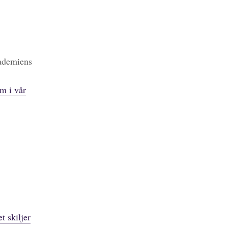
kademiens
m i vår
t skiljer