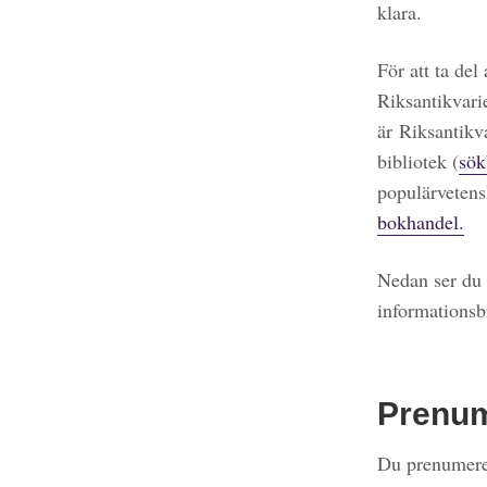
klara.
För att ta del
Riksantikvari
är Riksantikv
bibliotek (
sök
populärvetens
bokhandel.
Nedan ser du 
informationsb
Prenu
Du prenumerer