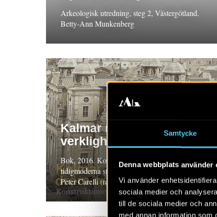
Arkeologisk utredning, steg 2, Västergötland.
Betty-Ann Munkenberg
Kalmar mellan dröm och
Samtycke
verklighet
Bok, 2016. Konstruktionen av den
Denna webbplats använder 
tidigmoderna staden. Göran Tagesson (red.),
Vi använder enhetsidentifierar
Peter Carelli (red.)
sociala medier och analysera 
till de sociala medier och a
med annan information som du 