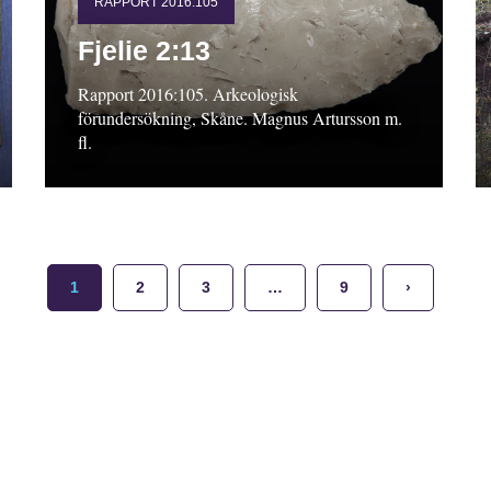
RAPPORT 2016:105
Fjelie 2:13
Rapport 2016:105. Arkeologisk
förundersökning, Skåne. Magnus Artursson m.
fl.
1
2
3
…
9
›