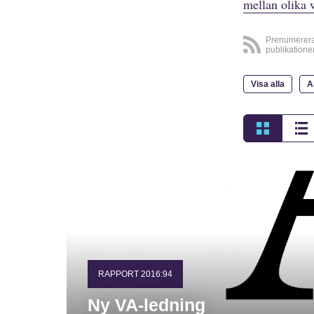
mellan olika 
Prenumerer
publikatione
Visa alla
A
RAPPORT 2016:94
Ny VA-ledning