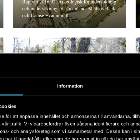
Rapport 2016:92. Arkeologisk förundersökning
och undersökning, Västmanland. Mathias Bäck
och Louise Evanni m fl
RAPPORT 2016:2
Information
Lämningar i Alsike
cookies
Rapport 2016:2. Arkeologisk utredning, etapp 1
e för att anpassa innehållet och annonserna till användarna, tillh
och 2, Uppland. Wivianne Bondesson
vår trafik. Vi vidarebefordrar även sådana identifierare och anna
nnons- och analysföretag som vi samarbetar med. Dessa kan i sin
har tillhandahållit eller som de har samlat in när du har använt 