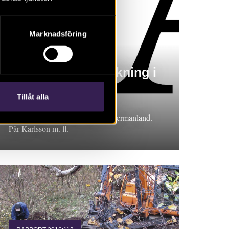
Marknadsföring
RAPPORT 2016:52
Georadarundersökning i
Botkyrka
Tillåt alla
Rapport 2016:52. Arkeologisk
prospekteringsundersökning, Södermanland.
Pär Karlsson m. fl.