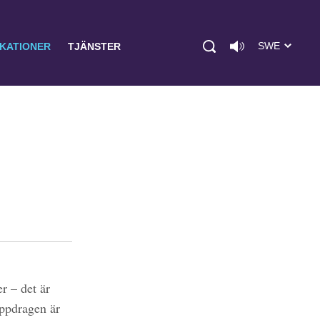
SWE
IKATIONER
TJÄNSTER
r – det är
uppdragen är