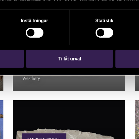
Inställningar
Statistik
RAPPORT 2016:111
S:ta Gertruds kapell och
kapellbäcken
Tillåt urval
Rapport 2016:111. Arkeologisk
förundersökning, Västmanland. Tomas
Westberg