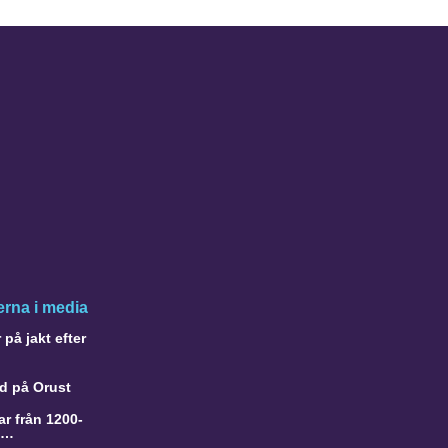
rna i media
på jakt efter
d på Orust
r från 1200-
a…