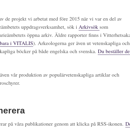
 av de projekt vi arbetat med före 2015 när vi var en del av
eämbetets uppdragsverksamhet, sök i
Arkivsök
som
arieämbetets öppna arkiv. Äldre rapporter finns i Vitterhetsa
bara i VITALIS
). Arkeologerna ger även ut vetenskapliga och
kapliga böcker på både engelska och svenska.
Du beställer de
även vår produktion av populärvetenskapliga artiklar och
roschyrer.
merera
ar på våra publikationer genom att klicka på RSS-ikonen.
De