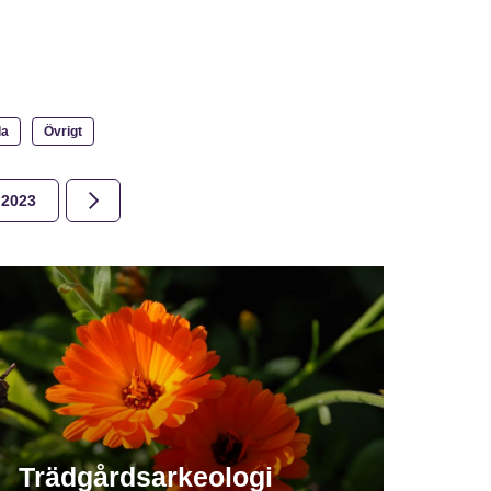
la
Övrigt
2023
2022
2021
2020
2019
2018
Trädgårdsarkeologi