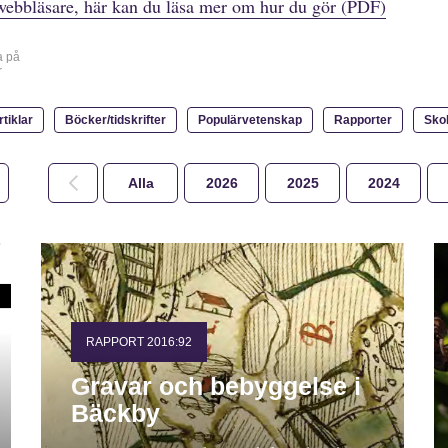
webbläsare, här kan du läsa mer om hur du gör (PDF)
a på
r
rtiklar
Böcker/tidskrifter
Populärvetenskap
Rapporter
Sko
Alla
2026
2025
2024
RAPPORT 2016:92
Gravar och bebyggelse i
Bäckby