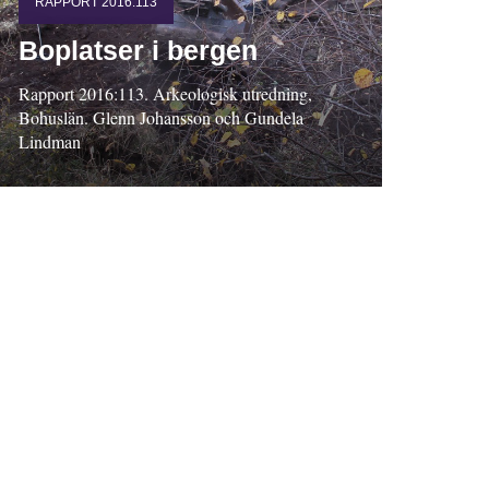
RAPPORT 2016:113
Boplatser i bergen
Rapport 2016:113. Arkeologisk utredning,
Bohuslän. Glenn Johansson och Gundela
Lindman