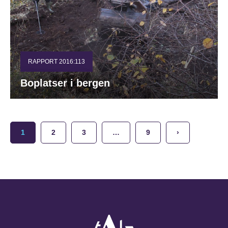
RAPPORT 2016:113
Boplatser i bergen
1
2
3
…
9
›