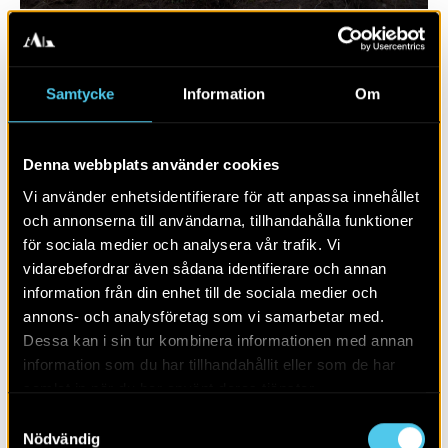
Samtycke
Information
Om
Denna webbplats använder cookies
Vi använder enhetsidentifierare för att anpassa innehållet
och annonserna till användarna, tillhandahålla funktioner
för sociala medier och analysera vår trafik. Vi
vidarebefordrar även sådana identifierare och annan
RAPPORT 2016:1
information från din enhet till de sociala medier och
annons- och analysföretag som vi samarbetar med.
Utmarkslämningar i Frövis utkant
Dessa kan i sin tur kombinera informationen med annan
information som du har tillhandahållit eller som de har
samlat in när du har använt deras tjänster.
Samtyckesval
Nödvändig