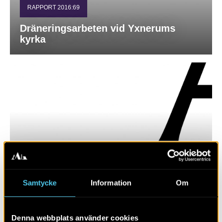
RAPPORT 2016:69
Dräneringsarbeten vid Yxnerums
kyrka
RAPPORT 2016:71
Samtycke
Information
Om
Kimstads kyrka – renovering av södra
kyrkogårdsmuren
Denna webbplats använder cookies