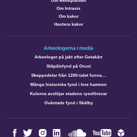
Om webbplatsen
Om Intrasis
Om kakor
Hantera kakor
Arkeologerna i media
Arkeologer på jakt efter Getakärr
Ståpälsfynd på Orust
Skeppsdelar från 1200-talet funna…
Många historiska fynd i Inre hamnen
Kulorna avslöjar stadens ryssförsvar
Oväntade fynd i Skälby