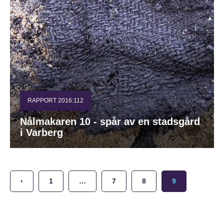
RAPPORT 2016:112
Nålmakaren 10 - spår av en stadsgård
i Varberg
‹
1
…
7
8
9