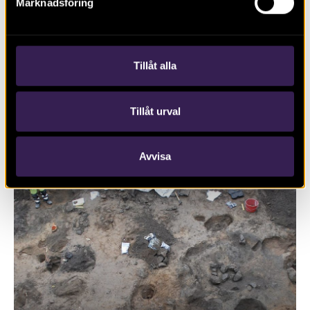
Marknadsföring
Tillåt alla
RAPPORT 2016:67
Tillåt urval
Grav, bogårdsmur och kulturlager vid
Östra Hargs kyrka
Avvisa