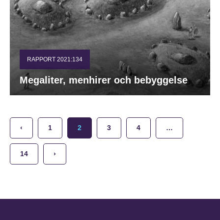
RAPPORT 2021:134
Megaliter, menhirer och bebyggelse
‹
1
2
3
4
…
14
›