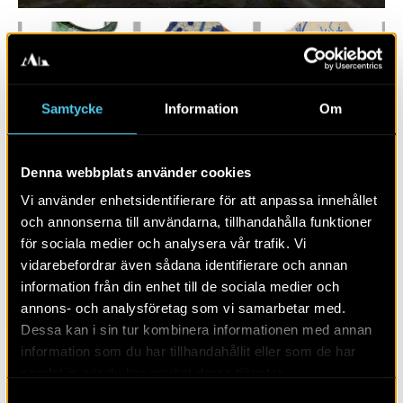
Samtycke
Information
Om
Denna webbplats använder cookies
Vi använder enhetsidentifierare för att anpassa innehållet
och annonserna till användarna, tillhandahålla funktioner
för sociala medier och analysera vår trafik. Vi
RAPPORT 2021:131
vidarebefordrar även sådana identifierare och annan
information från din enhet till de sociala medier och
Skärgårdsstaden Söderhamn
annons- och analysföretag som vi samarbetar med.
Dessa kan i sin tur kombinera informationen med annan
information som du har tillhandahållit eller som de har
samlat in när du har använt deras tjänster.
Samtyckesval