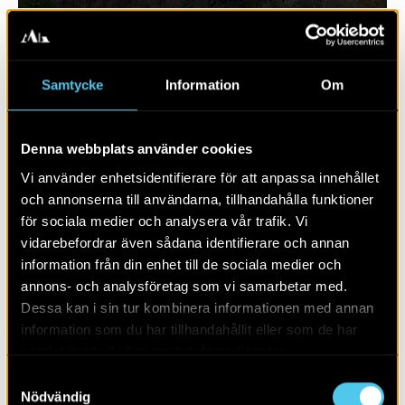
Samtycke
Information
Om
Denna webbplats använder cookies
Vi använder enhetsidentifierare för att anpassa innehållet
och annonserna till användarna, tillhandahålla funktioner
för sociala medier och analysera vår trafik. Vi
vidarebefordrar även sådana identifierare och annan
RAPPORT 2022:102
information från din enhet till de sociala medier och
annons- och analysföretag som vi samarbetar med.
Äldre odling vid Gävle gamla fängelse
Dessa kan i sin tur kombinera informationen med annan
information som du har tillhandahållit eller som de har
samlat in när du har använt deras tjänster.
Samtyckesval
Nödvändig