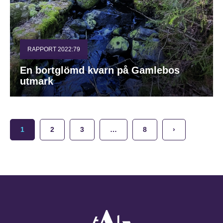
RAPPORT 2022:79
En bortglömd kvarn på Gamlebos
utmark
1
2
3
…
8
›