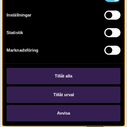
Inställningar
Statistik
Marknadsföring
RAPPORT 2022:72
Nya fornlämningar
Tillåt alla
Tillåt urval
Avvisa