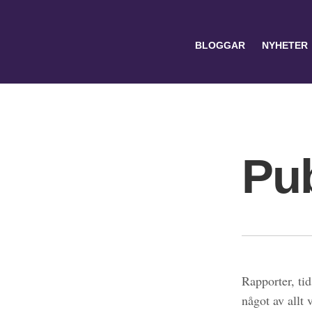
BLOGGAR
NYHETER
Pub
Search
for:
Rapporter, tid
något av allt