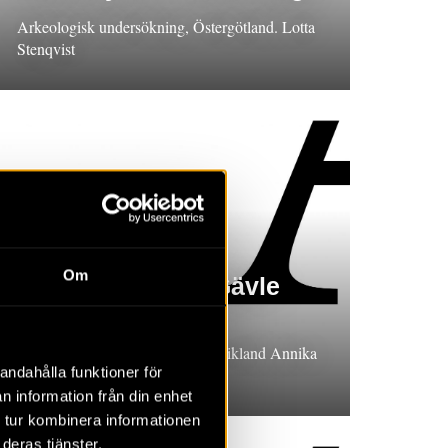
Arkeologisk undersökning, Östergötland. Lotta
Stenqvist
RAPPORT 2022:102
Om
Äldre odling vid Gävle
gamla fängelse
Arkeologisk undersökning, Gästrikland Annika
andahålla funktioner för
Nordström
n information från din enhet
 tur kombinera informationen
deras tjänster.