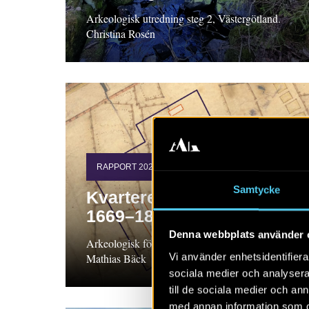
Arkeologisk utredning steg 2, Västergötland.
Christina Rosén
RAPPORT 2022:114
Samtycke
Kvarteret Vasaskolan år
1669–1869
Denna webbplats använder 
Arkeologisk förundersökning, Gästrikland
Vi använder enhetsidentifierar
Mathias Bäck
sociala medier och analysera 
till de sociala medier och a
med annan information som du 