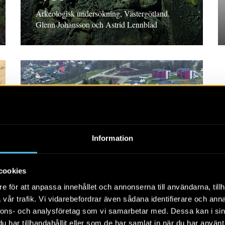
Arkeologisk undersökning, Västergötland.
Glenn Johansson och Astrid Lennblad
RAPPORT 2022:87
Information
Utmark och en
odlingsterrass
cookies
Arkeologisk utredning, steg 1 och 2,
e för att anpassa innehållet och annonserna till användarna, tillh
Västergötland Gisela Ängeby och Pär Connelid
vår trafik. Vi vidarebefordrar även sådana identifierare och anna
nnons- och analysföretag som vi samarbetar med. Dessa kan i sin
har tillhandahållit eller som de har samlat in när du har använt 