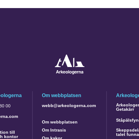
eologerna
Om webbplatsen
Arkeologe
Arkeologer 
webb@arkeologerna.com
 80 00
Getakärr
erna.com
Ståpälsfyn
Om webbplatsen
Om Intrasis
Skeppsdela
ion till
talet funn
h kontor
Om kakor