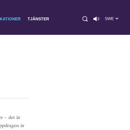
SWE
IKATIONER
TJÄNSTER
r – det är
uppdragen är