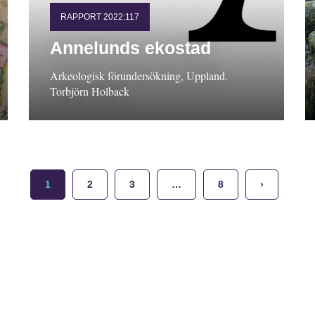
RAPPORT 2022:117
Annelunds ekostad
Arkeologisk förundersökning, Uppland.
Torbjörn Holback
1
2
3
…
8
›