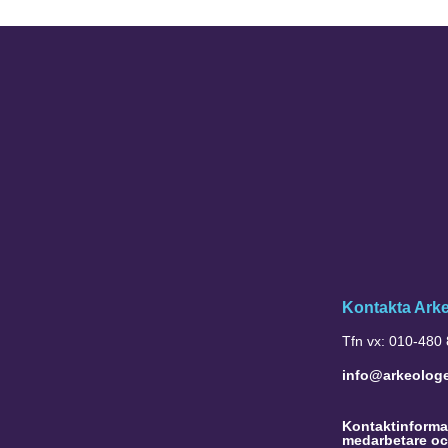
Kontakta Ark
Tfn vx: 010-480
info@arkeolog
Kontaktinformat
medarbetare oc