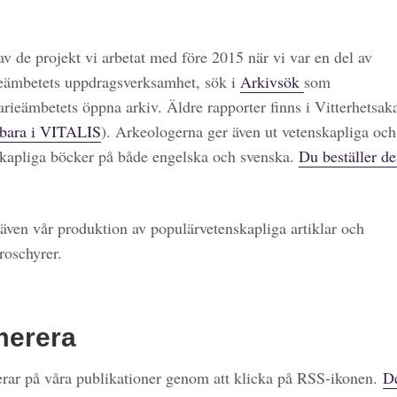
 av de projekt vi arbetat med före 2015 när vi var en del av
eämbetets uppdragsverksamhet, sök i
Arkivsök
som
arieämbetets öppna arkiv. Äldre rapporter finns i Vitterhetsa
bara i VITALIS
). Arkeologerna ger även ut vetenskapliga och
kapliga böcker på både engelska och svenska.
Du beställer de
även vår produktion av populärvetenskapliga artiklar och
roschyrer.
merera
ar på våra publikationer genom att klicka på RSS-ikonen.
De