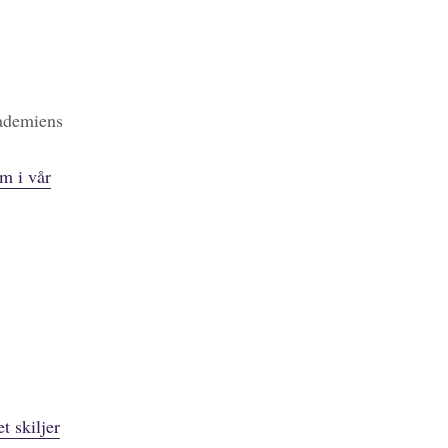
kademiens
m i vår
t skiljer