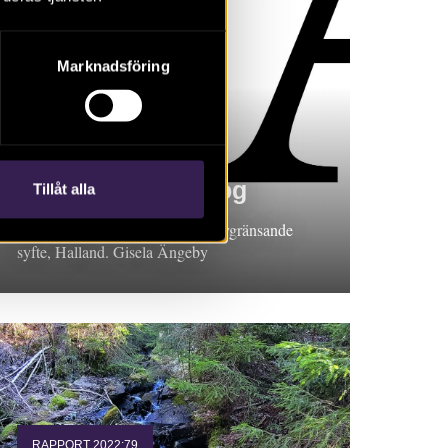
Marknadsföring
RAPPORT 2022:41
Stråvalla Löftaskog
Tillåt alla
Arkeologisk förundersökning i avgränsande
syfte, Halland. Gisela Ängeby
RAPPORT 2022:79