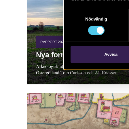
Samtyckesval
Nödvändig
RAPPORT 2022:72
Nya fornlämningar
Avvisa
Arkeologisk utredning, etapp 1 och 2,
Östergötland Tom Carlsson och Alf Ericsson