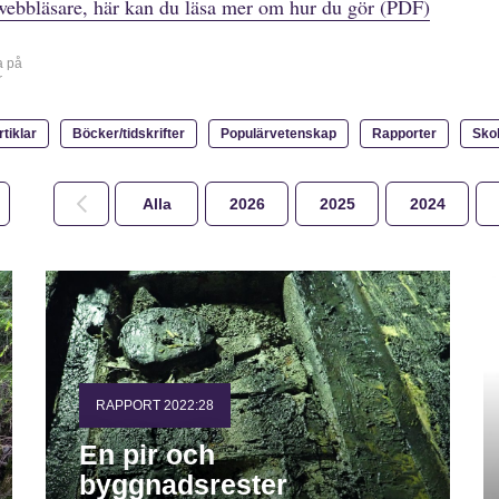
webbläsare, här kan du läsa mer om hur du gör (PDF)
a på
r
rtiklar
Böcker/tidskrifter
Populärvetenskap
Rapporter
Sko
Alla
2026
2025
2024
RAPPORT 2022:28
En pir och
byggnadsrester