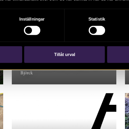
Inställningar
Statistik
RAPPORT 2022:43
Gärdet söder om Berget
Tillåt urval
Arkeologisk undersökning, Uppland. Niclas
Björck