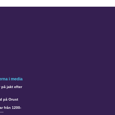
rna i media
på jakt efter
d på Orust
r från 1200-
a…