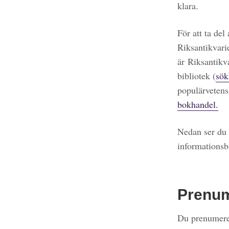
klara.
För att ta del
Riksantikvari
är Riksantikv
bibliotek (
sök
populärvetens
bokhandel.
Nedan ser du 
informationsb
Prenu
Du prenumerer