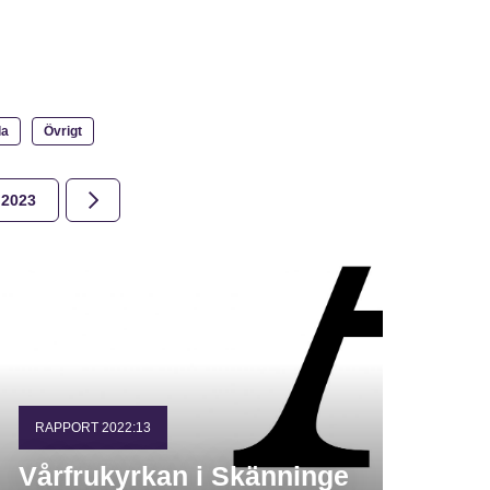
la
Övrigt
2023
2022
2021
2020
2019
2018
RAPPORT 2022:13
Vårfrukyrkan i Skänninge