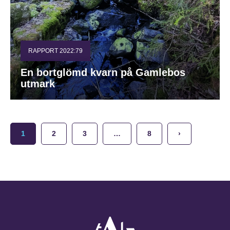
RAPPORT 2022:79
En bortglömd kvarn på Gamlebos
utmark
1
2
3
…
8
›