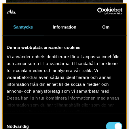
Samtycke
Information
Om
Denna webbplats använder cookies
Vi använder enhetsidentifierare för att anpassa innehållet
och annonserna till användarna, tillhandahålla funktioner
för sociala medier och analysera vår trafik. Vi
vidarebefordrar även sådana identifierare och annan
RAPPORT 2022:102
information från din enhet till de sociala medier och
annons- och analysföretag som vi samarbetar med.
Äldre odling vid Gävle gamla fängelse
Dessa kan i sin tur kombinera informationen med annan
information som du har tillhandahållit eller som de har
samlat in när du har använt deras tjänster.
Samtyckesval
Nödvändig