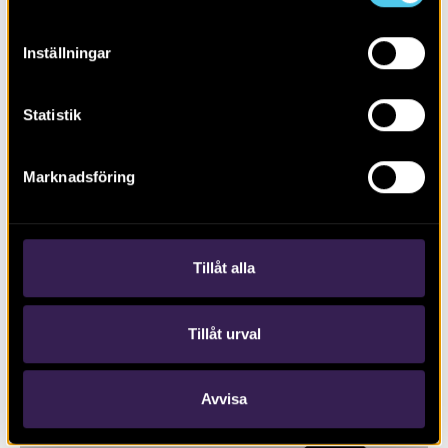
Inställningar
Statistik
Marknadsföring
RAPPORT 2022:72
Nya fornlämningar
Tillåt alla
Tillåt urval
Avvisa