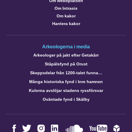
Om webbplatsen
Om Intrasis
Om kakor
Hantera kakor
Arkeologerna i media
Arkeologer på jakt efter Getakärr
Ståpälsfynd på Orust
Skeppsdelar från 1200-talet funna…
Många historiska fynd i Inre hamnen
Kulorna avslöjar stadens ryssförsvar
Oväntade fynd i Skälby