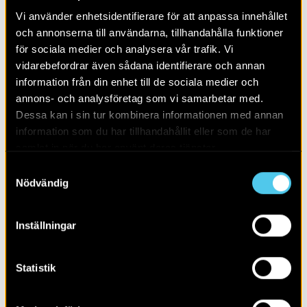
järnålder respektive folkvandringstid och äldre vendeltid
Vi använder enhetsidentifierare för att anpassa innehållet
vid Åby.
och annonserna till användarna, tillhandahålla funktioner
för sociala medier och analysera vår trafik. Vi
vidarebefordrar även sådana identifierare och annan
LÄS MER OM:
information från din enhet till de sociala medier och
annons- och analysföretag som vi samarbetar med.
PUBLIKATION
RAPPORTER
VÄSTMANLAND
Dessa kan i sin tur kombinera informationen med annan
information som du har tillhandahållit eller som de har
BOPLATSOMRÅDE
BRONSÅLDER
samlat in när du har använt deras tjänster.
GRAV MARKERAD AV STEN/BLOCK
GRAV- OCH BOPLATSOMRÅDE
Samtyckesval
HÄGNAD
HÄLLRISTNING
JÄRNÅLDER
MEDELTID
Nödvändig
VÄSTMANLAND
Inställningar
DELA SIDAN
Statistik