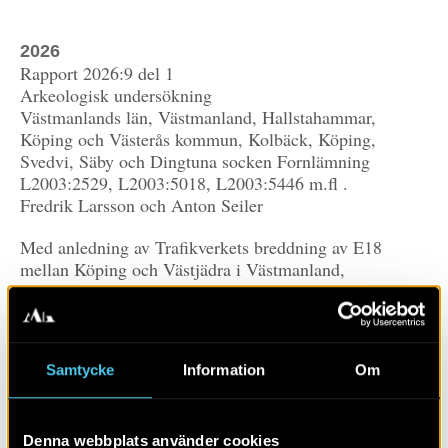
2026
Rapport 2026:9 del 1
Arkeologisk undersökning
Västmanlands län, Västmanland, Hallstahammar,
Köping och Västerås kommun, Kolbäck, Köping,
Svedvi, Säby och Dingtuna socken Fornlämning
L2003:2529, L2003:5018, L2003:5446 m.fl .
Fredrik Larsson och Anton Seiler
Med anledning av Trafikverkets breddning av E18
mellan Köping och Västjädra i Västmanland,
genomförde Arkeologerna vid Statens historiska museer
sex arkeologiska undersökningar längs norra sidan av
E18 under år 2021. I föreliggande rapport beskrivs det
arkeologiska projektet och de arkeologiska resultaten av
Samtycke
Information
Om
undersökningarna. I denna första volym presenteras
rapportens inledande delar samt resultaten från det
vikingatida och tidigmedeltida gravfältet vid Sylta samt
Denna webbplats använder cookies
en aktivitetsyta och en gravgrupp från förromersk