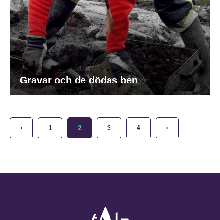
Gravar och de dödas ben
‹
1
2
3
4
›