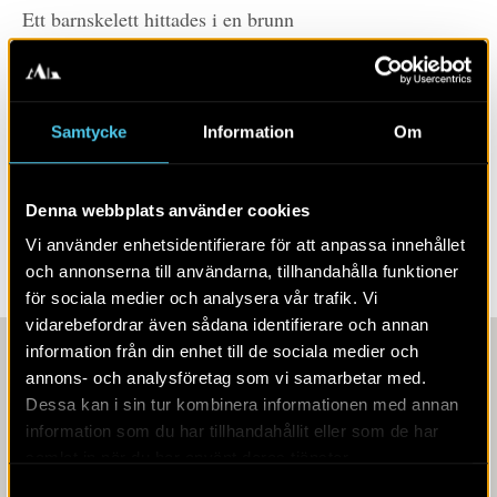
Ett barnskelett hittades i en brunn
LÄS MER OM:
Samtycke
Information
Om
UPPDRAG
SKÅNE
BRONSÅLDER
JÄRNÅLDER
LINDÄNGELUND
MEDELTID
Denna webbplats använder cookies
SKÅNE
STENÅLDER
Vi använder enhetsidentifierare för att anpassa innehållet
och annonserna till användarna, tillhandahålla funktioner
för sociala medier och analysera vår trafik. Vi
vidarebefordrar även sådana identifierare och annan
information från din enhet till de sociala medier och
annons- och analysföretag som vi samarbetar med.
Dessa kan i sin tur kombinera informationen med annan
information som du har tillhandahållit eller som de har
samlat in när du har använt deras tjänster.
Samtyckesval