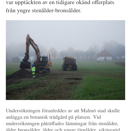
var upptäckten av en tidigare okänd offerplats
från yngre stenålder-bronsålder.
Undersökningen föranleddes av att Malmö stad skulle
anlägga en botanisk trädgård på platsen. Vid
undersökningen påträffades lämningar från stenålder,
äldre bronsålder, äldre och yngre järnålder, vikingatid,