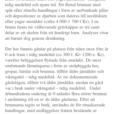
tidig medeltid och nyare tid. Ett flertal brunnar med
spår efter rituella handlingar i form av nerbankade pålar
och depositioner av djurben som dateras till neolitikum
eller yngre stenålder (cirka 4 000-1 700 f Kr). I en
brunn fanns tre välbevarade grävkäppar av trä samt
delar av ett skelett från ett femårigt barn. Analyser visar
att barnet dog genom drunkning.
Det har funnits gårdar på platsen från tiden strax före år
0 och fram i tidig medeltid (ca 300 f. Kr–1200 e. Kr),
varefter bebyggelsen flyttade från området. De mest
omfattande lämningarna i form av stolpbyggda hus,
gropar, härdar och brunnar, tillhör äldre järnålder och
vikingatid – tidig medeltid. Av tre dokumenterade
gårdslägen, tillhör två äldre järnålder, medan en gård
var i bruk under vikingatid – tidig medeltid. Under
århundradena omkring år 0 anlades flera större brunnar
i anslutning till en av de äldre gårdarna. Efter att
brunnarna tagits ur bruk, användes de för ritualiserade
handlingar, med nedläggelser främst bestående av