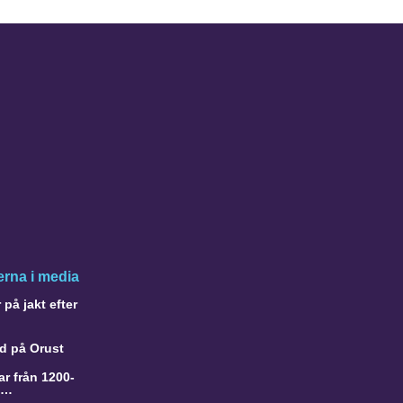
rna i media
på jakt efter
d på Orust
r från 1200-
a…