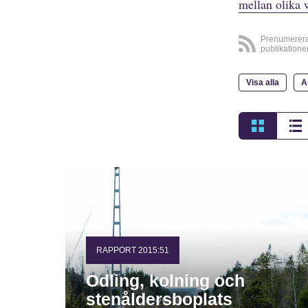
mellan olika 
Prenumerer
publikatione
Visa alla
A
RAPPORT 2015:51
Odling, kolning och
stenåldersboplats