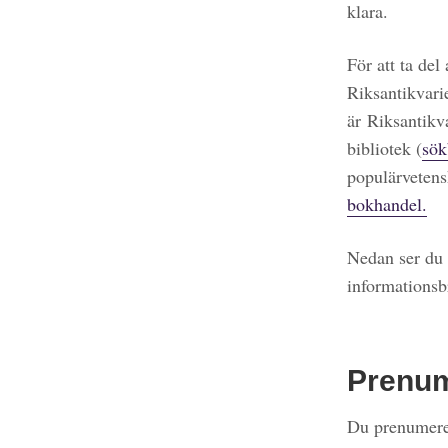
klara.
För att ta del
Riksantikvari
är Riksantikv
bibliotek (
sök
populärvetens
bokhandel.
Nedan ser du 
informationsb
Prenu
Du prenumerer