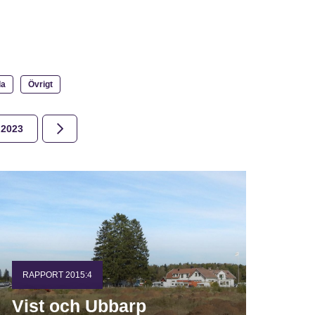
la
Övrigt
2023
2022
2021
2020
2019
2018
RAPPORT 2015:4
Vist och Ubbarp