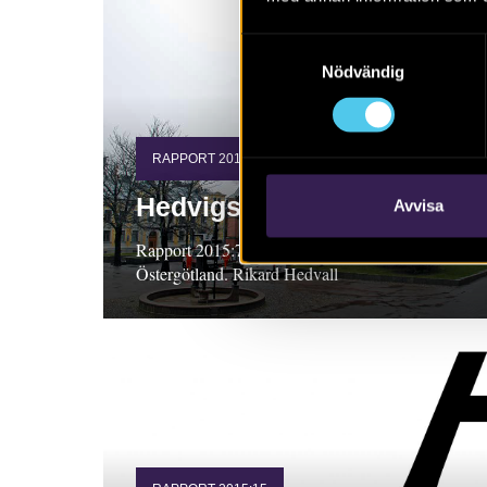
Samtyckesval
Nödvändig
RAPPORT 2015:7
Hedvigs kyrka
Avvisa
Rapport 2015:7. Arkeologisk förundersökning,
Östergötland. Rikard Hedvall