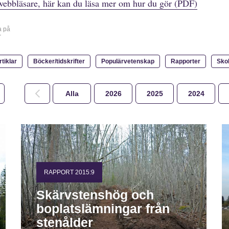
webbläsare, här kan du läsa mer om hur du gör (PDF)
a på
r
rtiklar
Böcker/tidskrifter
Populärvetenskap
Rapporter
Sko
Alla
2026
2025
2024
RAPPORT 2015:9
Skärvstenshög och
boplatslämningar från
stenålder