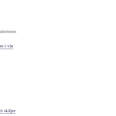
kademiens
m i vår
t skiljer