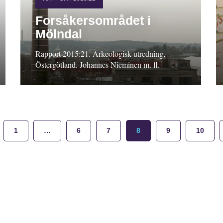
Forsåkersområdet i
Mölndal
Rapport 2015:21. Arkeologisk utredning,
Östergötland. Johannes Nieminen m. fl.
1
…
6
7
8
9
10