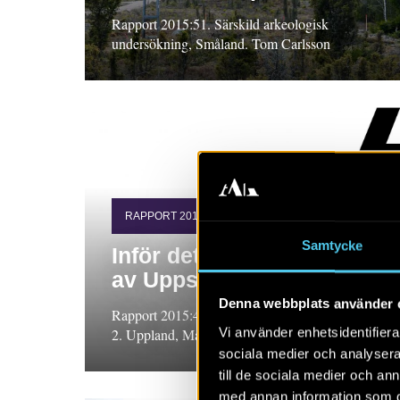
Rapport 2015:51. Särskild arkeologisk
undersökning, Småland. Tom Carlsson
RAPPORT 2015:42
Samtycke
Inför detaljplaneläggning
av Uppsala arena
Denna webbplats använder 
Rapport 2015:42. Arkeologisk utredning, etapp
Vi använder enhetsidentifierar
2. Uppland, Magnus Lindberg
sociala medier och analysera 
till de sociala medier och a
med annan information som du 